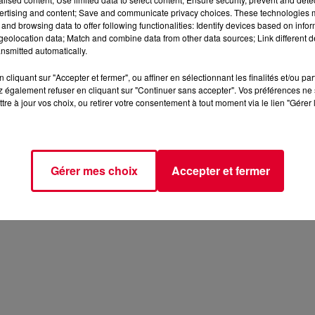
ertising and content; Save and communicate privacy choices. These technologies
and browsing data to offer following functionalities: Identify devices based on infor
eolocation data; Match and combine data from other data sources; Link different de
nsmitted automatically.
cliquant sur "Accepter et fermer", ou affiner en sélectionnant les finalités et/ou pa
 également refuser en cliquant sur "Continuer sans accepter". Vos préférences ne 
tre à jour vos choix, ou retirer votre consentement à tout moment via le lien "Gérer 
Gérer mes choix
Accepter et fermer