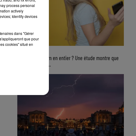
 may process personal
mation actively
vices; Identify devices
rtenaires dans "Gérer
s'appliqueront que pour
les cookies" situé en
4 août 2026
Ecouter un album en entier ? Une étude montre que
ce n’est plus du...