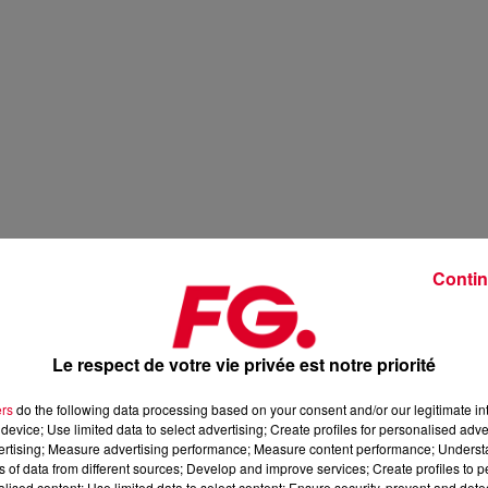
Contin
Le respect de votre vie privée est notre priorité
ers
do the following data processing based on your consent and/or our legitimate int
device; Use limited data to select advertising; Create profiles for personalised adver
vertising; Measure advertising performance; Measure content performance; Unders
ns of data from different sources; Develop and improve services; Create profiles to 
alised content; Use limited data to select content; Ensure security, prevent and detect