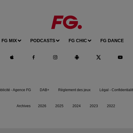
FG MIX
PODCASTS
FG CHIC
FG DANCE
blicité - Agence FG
DAB+
Règlement des jeux
Légal - Confidentiali
Archives
2026
2025
2024
2023
2022