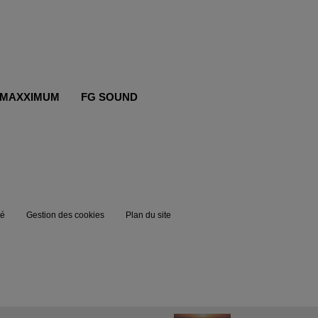
MAXXIMUM
FG SOUND
té
Gestion des cookies
Plan du site