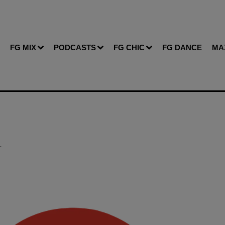
FG MIX
PODCASTS
FG CHIC
FG DANCE
MA
T