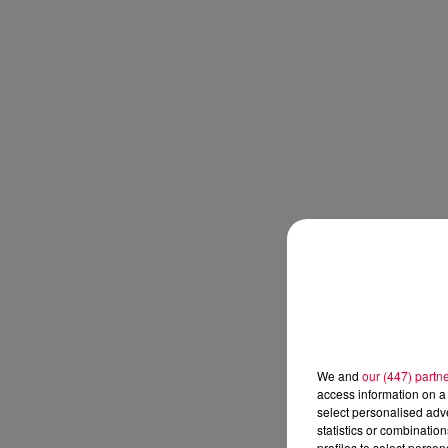
We and
our (447) partn
access information on a 
select personalised ad
statistics or combinatio
profiles to select person