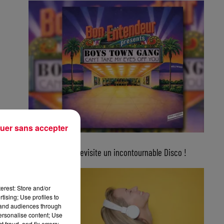
uer sans accepter
5 août 2026
Bon Entendeur revisite un incontournable Disco !
erest: Store and/or
tising; Use profiles to
tand audiences through
personalise content; Use
 fraud, and fix errors;