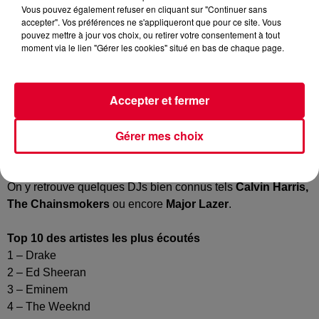
Vous pouvez également refuser en cliquant sur "Continuer sans
accepter". Vos préférences ne s'appliqueront que pour ce site. Vous
pouvez mettre à jour vos choix, ou retirer votre consentement à tout
moment via le lien "Gérer les cookies" situé en bas de chaque page.
Internet c’est souvent le règne de l’instantané. Faire
l’histoire c’est donc s’inscrire sur une semaine ! Mais
passons et savourons le Top 10 que vient de dévoiler la
Accepter et fermer
plateforme de streaming
Spotify
.
Gérer mes choix
Un classement des artistes, titres et albums les plus joués
de tous les temps, depuis que l’homme est l’homme, etc… !
On y retrouve quelques DJs bien connus tels
Calvin Harris,
The Chainsmokers
ou encore
Major Lazer
.
Top 10 des artistes les plus écoutés
1 – Drake
2 – Ed Sheeran
3 – Eminem
4 – The Weeknd