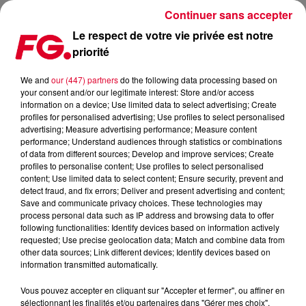
Continuer sans accepter
Le respect de votre vie privée est notre
priorité
LES TITRES LES PLUS JOUÉS SUR SPOTIFY !
We and
our (447) partners
do the following data processing based on
your consent and/or our legitimate interest: Store and/or access
Publié : 20 octobre 2018 à 9h20 par La rédaction
information on a device; Use limited data to select advertising; Create
profiles for personalised advertising; Use profiles to select personalised
advertising; Measure advertising performance; Measure content
performance; Understand audiences through statistics or combinations
of data from different sources; Develop and improve services; Create
profiles to personalise content; Use profiles to select personalised
content; Use limited data to select content; Ensure security, prevent and
detect fraud, and fix errors; Deliver and present advertising and content;
Save and communicate privacy choices. These technologies may
process personal data such as IP address and browsing data to offer
following functionalities: Identify devices based on information actively
requested; Use precise geolocation data; Match and combine data from
other data sources; Link different devices; Identify devices based on
information transmitted automatically.
Vous pouvez accepter en cliquant sur "Accepter et fermer", ou affiner en
sélectionnant les finalités et/ou partenaires dans "Gérer mes choix".