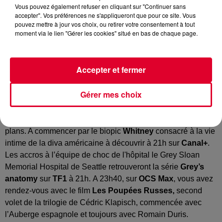
Vous pouvez également refuser en cliquant sur "Continuer sans
accepter". Vos préférences ne s'appliqueront que pour ce site. Vous
pouvez mettre à jour vos choix, ou retirer votre consentement à tout
moment via le lien "Gérer les cookies" situé en bas de chaque page.
Accepter et fermer
Gérer mes choix
Au menu de ce soir, je vous propose un assortiment de bons
plans. A commencer par le biopic
Whitney
consacré à la vie
intime de la diva américaine à découvrir à 21h sur
Canal+
.
Les accros à l’équipe de choc de l'hôpital le Grey Sloan
Memorial Hospital de Seattle retrouveront la série
Grey’s
anatomy
sur
TF1
à 21h. A 23h40, sur
OCS Max
, vous avez
rendez-vous avec le film
Les Poupées Russes,
second
volet de la trilogie de Cédric Klapisch, commencée avec
l’Auberge espagnole et toujours avec Romain Duris.