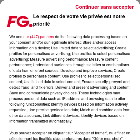
Continuer sans accepter
Le respect de votre vie privée est notre
priorité
LES BONS PLANS TV DU MERCREDI 22 MAI
We and
our (447) partners
do the following data processing based on
your consent and/or our legitimate interest: Store and/or access
Publié : 22 mai 2019 à 16h05 par Julien Claude Penegry
information on a device; Use limited data to select advertising; Create
profiles for personalised advertising; Use profiles to select personalised
advertising; Measure advertising performance; Measure content
Le meilleur de la TV et écrans du
performance; Understand audiences through statistics or combinations
of data from different sources; Develop and improve services; Create
mercredi 22 mai sélectionné par
profiles to personalise content; Use profiles to select personalised
l'Happy Hour : une série sur le
content; Use limited data to select content; Ensure security, prevent and
detect fraud, and fix errors; Deliver and present advertising and content;
tourisme alternatif, un biopic et une
Save and communicate privacy choices. These technologies may
suite.
process personal data such as IP address and browsing data to offer
following functionalities: Identify devices based on information actively
requested; Use precise geolocation data; Match and combine data from
other data sources; Link different devices; Identify devices based on
information transmitted automatically.
Vous pouvez accepter en cliquant sur "Accepter et fermer", ou affiner en
sélectionnant les finalités et/ou partenaires dans "Gérer mes choix".