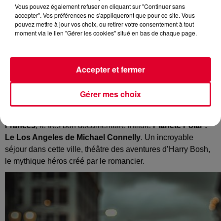
Vous pouvez également refuser en cliquant sur "Continuer sans
accepter". Vos préférences ne s'appliqueront que pour ce site. Vous
pouvez mettre à jour vos choix, ou retirer votre consentement à tout
moment via le lien "Gérer les cookies" situé en bas de chaque page.
Accepter et fermer
Ce soir, les adorateurs des blocs opératoires seront à la fête
sur
TF1
avec une soirée médicale de bout en bout.
Grey’s
Gérer mes choix
Anatomy
dès 21h, puis
Chicago Med
à 22h55. Et pour les
fans de romans policiers, je vous conseille à 22h20 sur
France5
, le très bon documentaire intitulé
Planète Polar :
Le Los Angeles de Michael Connelly
. Un incroyable
séjour dans cette ville, théâtre des aventures d’Harry Bosh,
le mythique héros créé par le romancier.