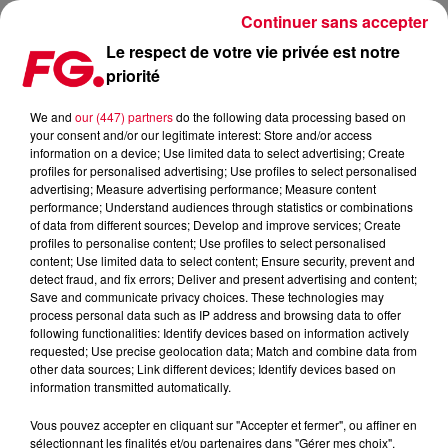
Continuer sans accepter
Le respect de votre vie privée est notre
priorité
LES BONS PLANS TV DU MERCREDI 10 AVRIL
We and
our (447) partners
do the following data processing based on
your consent and/or our legitimate interest: Store and/or access
Publié : 10 avril 2019 à 16h49 par Julien Claude Penegry
information on a device; Use limited data to select advertising; Create
profiles for personalised advertising; Use profiles to select personalised
advertising; Measure advertising performance; Measure content
Les bons plans TV, écrans et séries
performance; Understand audiences through statistics or combinations
of data from different sources; Develop and improve services; Create
sélectionnés par l'Happy Hour
profiles to personalise content; Use profiles to select personalised
content; Use limited data to select content; Ensure security, prevent and
detect fraud, and fix errors; Deliver and present advertising and content;
Save and communicate privacy choices. These technologies may
process personal data such as IP address and browsing data to offer
following functionalities: Identify devices based on information actively
requested; Use precise geolocation data; Match and combine data from
other data sources; Link different devices; Identify devices based on
information transmitted automatically.
Vous pouvez accepter en cliquant sur "Accepter et fermer", ou affiner en
sélectionnant les finalités et/ou partenaires dans "Gérer mes choix".