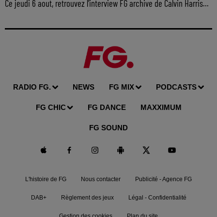
Ce jeudi 6 aout, retrouvez l'interview FG archive de Calvin Harris...
RADIO FG.
NEWS
FG MIX
PODCASTS
FG CHIC
FG DANCE
MAXXIMUM
FG SOUND
L'histoire de FG
Nous contacter
Publicité - Agence FG
DAB+
Règlement des jeux
Légal - Confidentialité
Gestion des cookies
Plan du site