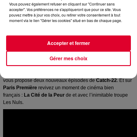
Vous pouvez également refuser en cliquant sur "Continuer sans
accepter". Vos préférences ne s'appliqueront que pour ce site. Vous
pouvez mettre à jour vos choix, ou retirer votre consentement à tout
moment via le lien "Gérer les cookies" situé en bas de chaque page.
Accepter et fermer
Gérer mes choix
Au programme des réjouissances de ce soir, retrouvez à 21h
sur
TF1
, la série
Alice Nevers
.
Canal+
à la même heure,
vous propose deux nouveaux épisodes de
Catch-22
. Et sur
Paris Première
revivez un moment de cinéma bien
français :
La Cité de la Peur
de et avec l’inimitable troupe
Les Nuls.