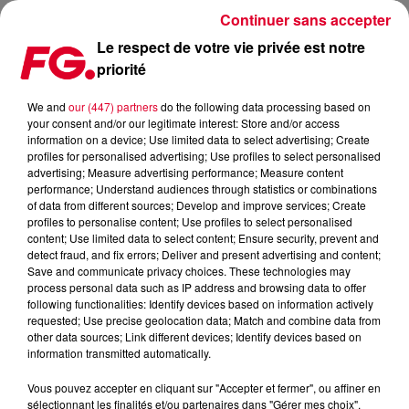
Continuer sans accepter
Le respect de votre vie privée est notre
priorité
LES BONS PLANS TV DU JEUDI 23 MAI
We and
our (447) partners
do the following data processing based on
your consent and/or our legitimate interest: Store and/or access
Publié : 23 mai 2019 à 16h05 par Julien Claude Penegry
information on a device; Use limited data to select advertising; Create
profiles for personalised advertising; Use profiles to select personalised
advertising; Measure advertising performance; Measure content
Le meilleur de la TV et écrans du
performance; Understand audiences through statistics or combinations
of data from different sources; Develop and improve services; Create
jeudi 23 mai sélectionné par l'Happy
profiles to personalise content; Use profiles to select personalised
Hour : une série sur le tourisme
content; Use limited data to select content; Ensure security, prevent and
detect fraud, and fix errors; Deliver and present advertising and content;
alternatif, un biopic et une suite.
Save and communicate privacy choices. These technologies may
process personal data such as IP address and browsing data to offer
following functionalities: Identify devices based on information actively
requested; Use precise geolocation data; Match and combine data from
other data sources; Link different devices; Identify devices based on
information transmitted automatically.
Vous pouvez accepter en cliquant sur "Accepter et fermer", ou affiner en
sélectionnant les finalités et/ou partenaires dans "Gérer mes choix".