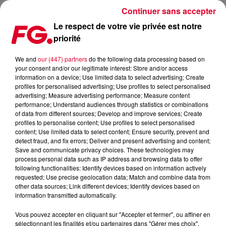
Continuer sans accepter
Le respect de votre vie privée est notre
priorité
LES ARTISTES MOBILISÉS POUR LE LIBAN
We and
our (447) partners
do the following data processing based on
your consent and/or our legitimate interest: Store and/or access
Publié : 1er octobre 2020 à 12h09 par Christophe HUBERT
information on a device; Use limited data to select advertising; Create
profiles for personalised advertising; Use profiles to select personalised
advertising; Measure advertising performance; Measure content
performance; Understand audiences through statistics or combinations
of data from different sources; Develop and improve services; Create
profiles to personalise content; Use profiles to select personalised
content; Use limited data to select content; Ensure security, prevent and
detect fraud, and fix errors; Deliver and present advertising and content;
Save and communicate privacy choices. These technologies may
process personal data such as IP address and browsing data to offer
following functionalities: Identify devices based on information actively
requested; Use precise geolocation data; Match and combine data from
other data sources; Link different devices; Identify devices based on
information transmitted automatically.
Vous pouvez accepter en cliquant sur "Accepter et fermer", ou affiner en
sélectionnant les finalités et/ou partenaires dans "Gérer mes choix".