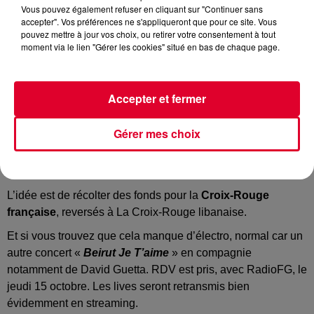
Vous pouvez également refuser en cliquant sur "Continuer sans
accepter". Vos préférences ne s'appliqueront que pour ce site. Vous
pouvez mettre à jour vos choix, ou retirer votre consentement à tout
moment via le lien "Gérer les cookies" situé en bas de chaque page.
Ce soir France 2 diffusera "
Tous unis pour le Liban
",
une soirée spéciale en direct ou plutôt un grand concert en
direct, en soutien au Liban, qui peine à se remettre des
Accepter et fermer
explosions qui ont ravagé Beyrouth.
Une soirée animée par
Nagui
et
Léa Salamé
avec des
Gérer mes choix
artistes aussi variés que
Vianney, Florent Pagny, Clara
Luciani, Hiba Tawaji, Ycare, Pascal Obispo, Bernard
Lavilliers, Matthieu Chedid, Mika
, etc…
L’idée est de récolter des fonds pour la
Croix-Rouge
française
, reversés à La Croix-Rouge libanaise.
Et si vous trouvez que cela manque d’électro, normal car un
autre concert «
Beirut Je T’aime
» en compagnie
notamment de David Guetta. RDV est pris, avec RadioFG, le
jeudi 15 octobre. Les lives seront retransmis bien
évidemment en streaming.