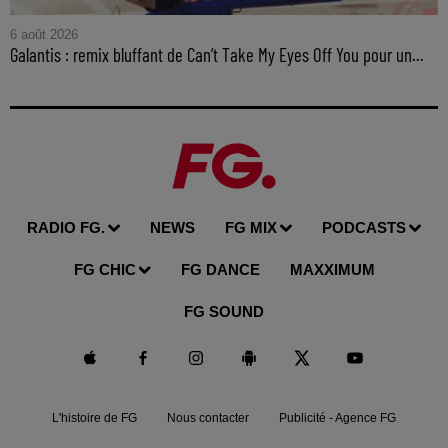
6 août 2026
Galantis : remix bluffant de Can’t Take My Eyes Off You pour un...
RADIO FG.
NEWS
FG MIX
PODCASTS
FG CHIC
FG DANCE
MAXXIMUM
FG SOUND
L'histoire de FG
Nous contacter
Publicité - Agence FG