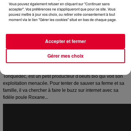
Vous pouvez également refuser en cliquant sur "Continuer sans
accepter". Vos préférences ne s'appliqueront que pour ce site. Vous
pouvez mettre à jour vos choix, ou retirer votre consentement à tout
moment via le lien "Gérer les cookies" situé en bas de chaque page.
On savait grâce à Karine Lemarchand que
L’Amour est dans
le Pré
, on sait désormais que la littérature l’est aussi grâce
au film
Roxane
qui sort aujourd’hui en salle. Premier film de
Accepter et fermer
la jeune réalisatrice Mélanie Auffret, il met en scène
Guillaume de Tonquédec
et
Léa Drucker
, mais aussi des
Gérer mes choix
poules, beaucoup de poules.
Raymond, le personnage incarné par Guillaume de
Tonquédec, est un petit producteur d'oeufs bio qui voit son
exploitation menacée.
Pour tenter de sauver sa ferme et sa
famille, il va chercher à faire le buzz sur internet avec sa
fidèle poule Roxane...