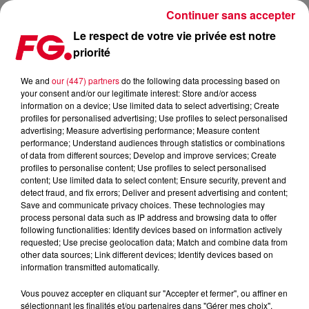
Continuer sans accepter
Le respect de votre vie privée est notre
priorité
LÉA DRUCKER ET GUILLAUME DE TONQUÉDEC SONT LES INVITÉS DE L'HAPPY
HOUR CE SOIR
We and
our (447) partners
do the following data processing based on
your consent and/or our legitimate interest: Store and/or access
information on a device; Use limited data to select advertising; Create
Publié : 12 juin 2019 à 10h00 par journaliste Redaction
profiles for personalised advertising; Use profiles to select personalised
advertising; Measure advertising performance; Measure content
performance; Understand audiences through statistics or combinations
of data from different sources; Develop and improve services; Create
profiles to personalise content; Use profiles to select personalised
content; Use limited data to select content; Ensure security, prevent and
detect fraud, and fix errors; Deliver and present advertising and content;
Save and communicate privacy choices. These technologies may
process personal data such as IP address and browsing data to offer
following functionalities: Identify devices based on information actively
requested; Use precise geolocation data; Match and combine data from
other data sources; Link different devices; Identify devices based on
information transmitted automatically.
Vous pouvez accepter en cliquant sur "Accepter et fermer", ou affiner en
sélectionnant les finalités et/ou partenaires dans "Gérer mes choix".