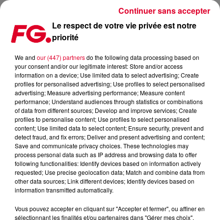
Continuer sans accepter
Le respect de votre vie privée est notre
priorité
LE TEMPS EST BON, D’APRÈS BON ENTENDEUR…
We and
our (447) partners
do the following data processing based on
your consent and/or our legitimate interest: Store and/or access
Publié : 12 novembre 2018 à 10h59 par La rédaction
information on a device; Use limited data to select advertising; Create
profiles for personalised advertising; Use profiles to select personalised
advertising; Measure advertising performance; Measure content
performance; Understand audiences through statistics or combinations
of data from different sources; Develop and improve services; Create
profiles to personalise content; Use profiles to select personalised
content; Use limited data to select content; Ensure security, prevent and
detect fraud, and fix errors; Deliver and present advertising and content;
Save and communicate privacy choices. These technologies may
process personal data such as IP address and browsing data to offer
following functionalities: Identify devices based on information actively
requested; Use precise geolocation data; Match and combine data from
other data sources; Link different devices; Identify devices based on
information transmitted automatically.
Vous pouvez accepter en cliquant sur "Accepter et fermer", ou affiner en
sélectionnant les finalités et/ou partenaires dans "Gérer mes choix".