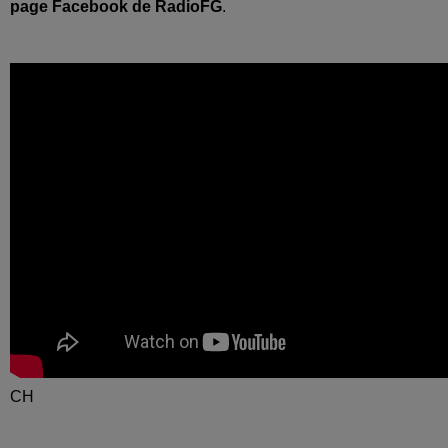
page Facebook de RadioFG
.
CH