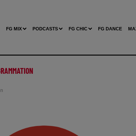
FG MIX
PODCASTS
FG CHIC
FG DANCE
MA
OGRAMMATION
in