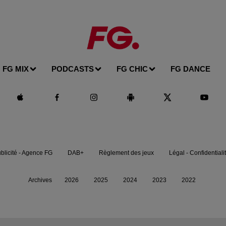
FG MIX
PODCASTS
FG CHIC
FG DANCE
blicité - Agence FG
DAB+
Règlement des jeux
Légal - Confidentiali
Archives
2026
2025
2024
2023
2022