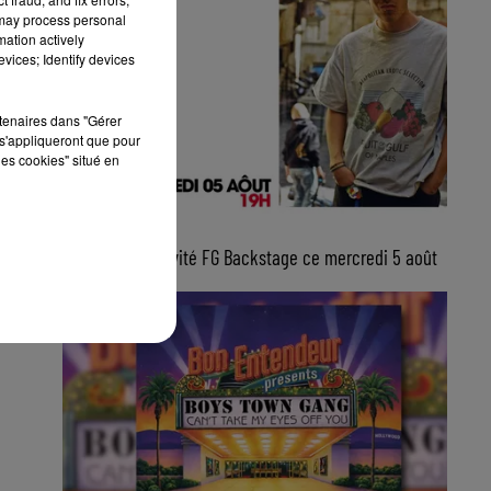
 may process personal
mation actively
vices; Identify devices
rtenaires dans "Gérer
s'appliqueront que pour
les cookies" situé en
5 août 2026
Lucas Sketti, invité FG Backstage ce mercredi 5 août