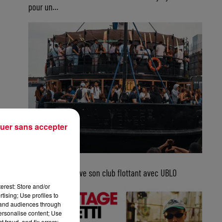
pour un...
uer sans accepter
5 août 2026
Bordeaux retrouve son club flottant avec UBLO
erest: Store and/or
tising; Use profiles to
tand audiences through
personalise content; Use
 fraud, and fix errors;