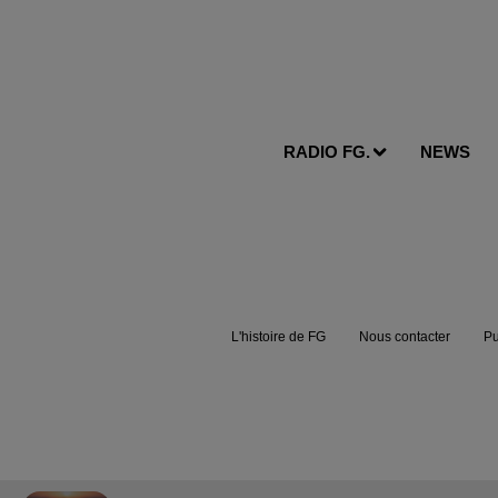
RADIO FG.
NEWS
L'histoire de FG
Nous contacter
Pu