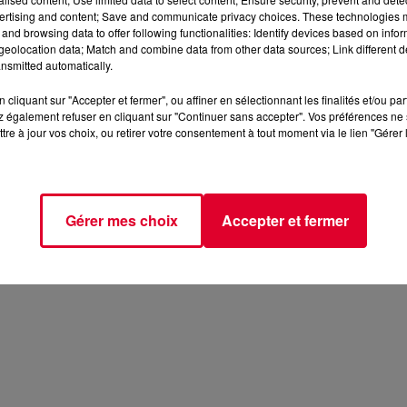
ertising and content; Save and communicate privacy choices. These technologies
and browsing data to offer following functionalities: Identify devices based on infor
eolocation data; Match and combine data from other data sources; Link different de
nsmitted automatically.
cliquant sur "Accepter et fermer", ou affiner en sélectionnant les finalités et/ou pa
 également refuser en cliquant sur "Continuer sans accepter". Vos préférences ne 
tre à jour vos choix, ou retirer votre consentement à tout moment via le lien "Gérer 
Gérer mes choix
Accepter et fermer