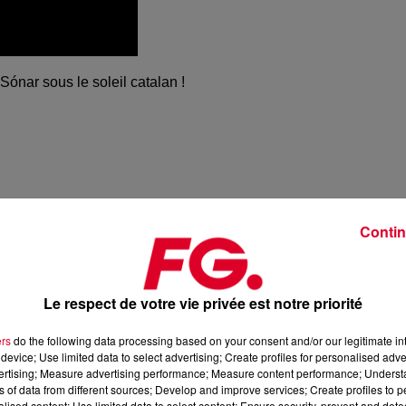
Sónar
sous le soleil catalan !
Contin
Le respect de votre vie privée est notre priorité
ers
do the following data processing based on your consent and/or our legitimate int
device; Use limited data to select advertising; Create profiles for personalised adver
vertising; Measure advertising performance; Measure content performance; Unders
ns of data from different sources; Develop and improve services; Create profiles to 
alised content; Use limited data to select content; Ensure security, prevent and detect