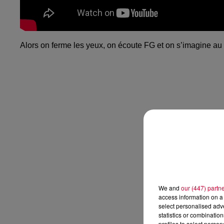
Alors on ferme les yeux, on écoute FG et on s’imagine au
We and
our (447) partn
access information on a 
select personalised ad
statistics or combinatio
profiles to select person