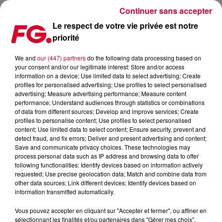
Continuer sans accepter
Le respect de votre vie privée est notre
priorité
LE SALON DE LA PHOTO 2019
We and
our (447) partners
do the following data processing based on
your consent and/or our legitimate interest: Store and/or access
Publié : 7 novembre 2019 à 14h55 par Jean-Baptiste
information on a device; Use limited data to select advertising; Create
Blandin
profiles for personalised advertising; Use profiles to select personalised
advertising; Measure advertising performance; Measure content
performance; Understand audiences through statistics or combinations
of data from different sources; Develop and improve services; Create
profiles to personalise content; Use profiles to select personalised
content; Use limited data to select content; Ensure security, prevent and
detect fraud, and fix errors; Deliver and present advertising and content;
Save and communicate privacy choices. These technologies may
process personal data such as IP address and browsing data to offer
following functionalities: Identify devices based on information actively
requested; Use precise geolocation data; Match and combine data from
other data sources; Link different devices; Identify devices based on
information transmitted automatically.
Vous pouvez accepter en cliquant sur "Accepter et fermer", ou affiner en
sélectionnant les finalités et/ou partenaires dans "Gérer mes choix".