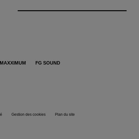
MAXXIMUM
FG SOUND
té
Gestion des cookies
Plan du site