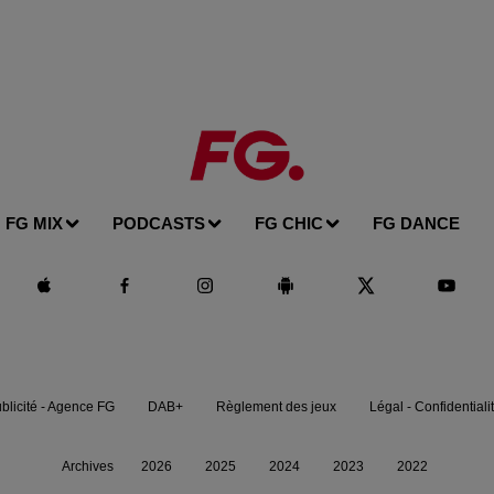
FG MIX
PODCASTS
FG CHIC
FG DANCE
blicité - Agence FG
DAB+
Règlement des jeux
Légal - Confidentiali
Archives
2026
2025
2024
2023
2022