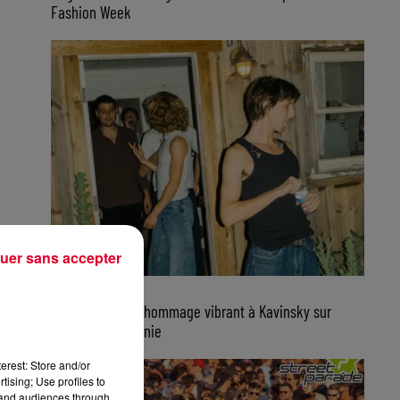
Fashion Week
uer sans accepter
7 août 2026
Parcels rend un hommage vibrant à Kavinsky sur
scène en Californie
erest: Store and/or
tising; Use profiles to
tand audiences through