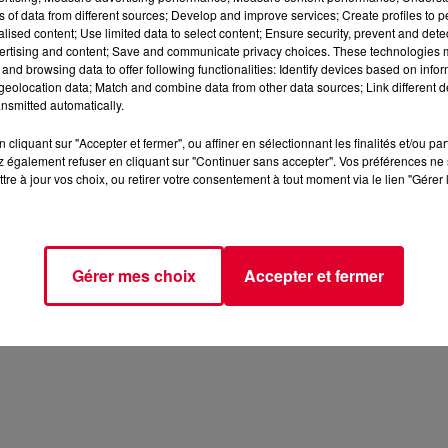
ns of data from different sources; Develop and improve services; Create profiles to 
alised content; Use limited data to select content; Ensure security, prevent and detect
ertising and content; Save and communicate privacy choices. These technologies
and browsing data to offer following functionalities: Identify devices based on infor
eolocation data; Match and combine data from other data sources; Link different de
nsmitted automatically.
cliquant sur "Accepter et fermer", ou affiner en sélectionnant les finalités et/ou pa
 également refuser en cliquant sur "Continuer sans accepter". Vos préférences ne 
tre à jour vos choix, ou retirer votre consentement à tout moment via le lien "Gérer 
Gérer mes choix
Accepter et fermer