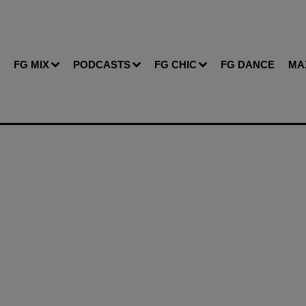
FG MIX
PODCASTS
FG CHIC
FG DANCE
MA