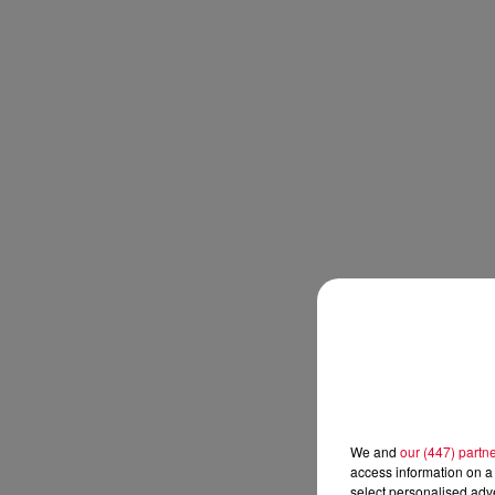
We and
our (447) partn
access information on a 
select personalised ad