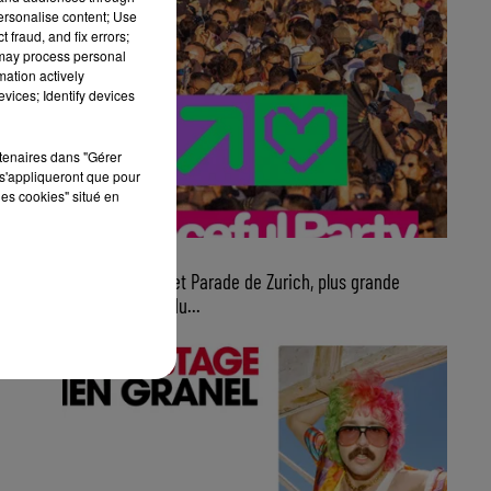
personalise content; Use
 fraud, and fix errors;
 may process personal
mation actively
vices; Identify devices
rtenaires dans "Gérer
s'appliqueront que pour
les cookies" situé en
7 août 2026
Ce samedi, Street Parade de Zurich, plus grande
parade électro du...