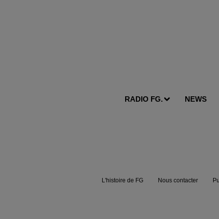
RADIO FG.
NEWS
L'histoire de FG
Nous contacter
Pu