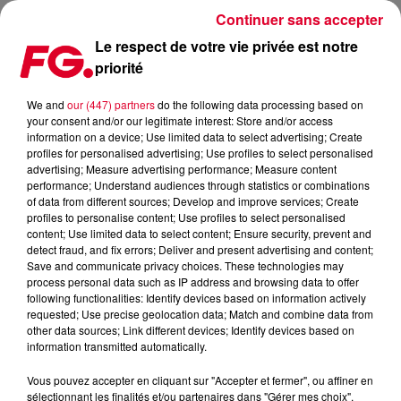
Continuer sans accepter
Le respect de votre vie privée est notre
priorité
LE NOUVEAU STONE VAN BROOKEN
We and
our (447) partners
do the following data processing based on
your consent and/or our legitimate interest: Store and/or access
Publié : 26 février 2020 à 6h39 par Antony Harari
information on a device; Use limited data to select advertising; Create
profiles for personalised advertising; Use profiles to select personalised
advertising; Measure advertising performance; Measure content
performance; Understand audiences through statistics or combinations
of data from different sources; Develop and improve services; Create
profiles to personalise content; Use profiles to select personalised
content; Use limited data to select content; Ensure security, prevent and
detect fraud, and fix errors; Deliver and present advertising and content;
Save and communicate privacy choices. These technologies may
process personal data such as IP address and browsing data to offer
following functionalities: Identify devices based on information actively
requested; Use precise geolocation data; Match and combine data from
other data sources; Link different devices; Identify devices based on
information transmitted automatically.
Vous pouvez accepter en cliquant sur "Accepter et fermer", ou affiner en
sélectionnant les finalités et/ou partenaires dans "Gérer mes choix".