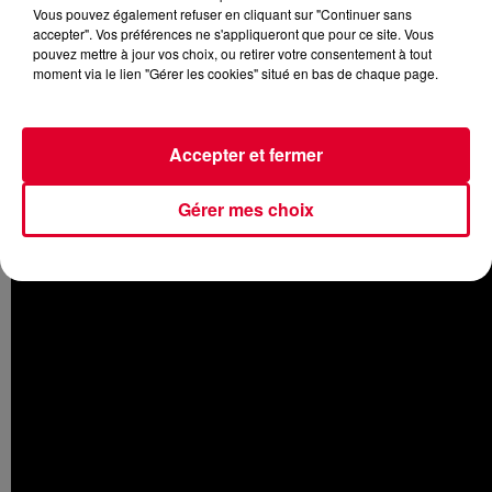
Vous pouvez également refuser en cliquant sur "Continuer sans
accepter". Vos préférences ne s'appliqueront que pour ce site. Vous
pouvez mettre à jour vos choix, ou retirer votre consentement à tout
moment via le lien "Gérer les cookies" situé en bas de chaque page.
FG aime la scène House
et bien sûr la jeune scène
française. C'est donc en toute logique que nous suivons de
près le parcours de
Stone Van Brooken
.
Récemment il
Accepter et fermer
avait sorti le titre
Decisions
, et il enchaîne à présent avec
Lucky Together
. Une House bien groovy et happy de la
Gérer mes choix
part de celui qui a remporté le concours Révélation FG en
2018.