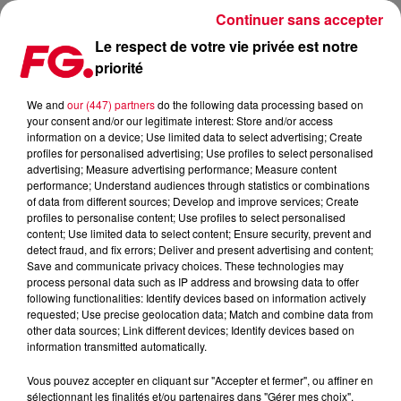
Continuer sans accepter
Le respect de votre vie privée est notre
priorité
LE NOUVEAU SINGLE DE SYNAPSON !
We and
our (447) partners
do the following data processing based on
your consent and/or our legitimate interest: Store and/or access
Publié : 10 février 2020 à 10h32 par Christophe HUBERT
information on a device; Use limited data to select advertising; Create
profiles for personalised advertising; Use profiles to select personalised
advertising; Measure advertising performance; Measure content
performance; Understand audiences through statistics or combinations
of data from different sources; Develop and improve services; Create
profiles to personalise content; Use profiles to select personalised
content; Use limited data to select content; Ensure security, prevent and
detect fraud, and fix errors; Deliver and present advertising and content;
Save and communicate privacy choices. These technologies may
process personal data such as IP address and browsing data to offer
following functionalities: Identify devices based on information actively
requested; Use precise geolocation data; Match and combine data from
other data sources; Link different devices; Identify devices based on
information transmitted automatically.
Vous pouvez accepter en cliquant sur "Accepter et fermer", ou affiner en
sélectionnant les finalités et/ou partenaires dans "Gérer mes choix".