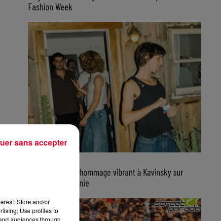
Fashion Week
uer sans accepter
7 août 2026
Parcels rend un hommage vibrant à Kavinsky sur
scène en Californie
erest: Store and/or
tising; Use profiles to
tand audiences through