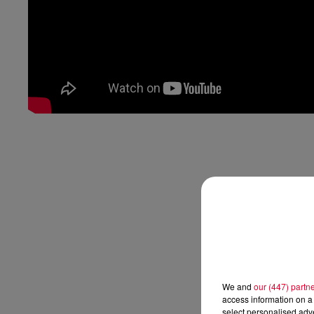
We and
our (447) partn
access information on a 
select personalised ad