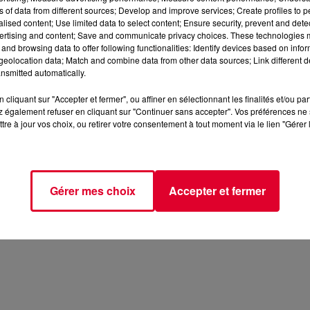
ns of data from different sources; Develop and improve services; Create profiles to 
alised content; Use limited data to select content; Ensure security, prevent and detect
ertising and content; Save and communicate privacy choices. These technologies
and browsing data to offer following functionalities: Identify devices based on infor
eolocation data; Match and combine data from other data sources; Link different de
nsmitted automatically.
cliquant sur "Accepter et fermer", ou affiner en sélectionnant les finalités et/ou pa
 également refuser en cliquant sur "Continuer sans accepter". Vos préférences ne 
tre à jour vos choix, ou retirer votre consentement à tout moment via le lien "Gérer 
Gérer mes choix
Accepter et fermer