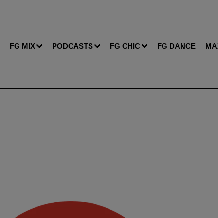
FG MIX
PODCASTS
FG CHIC
FG DANCE
MA