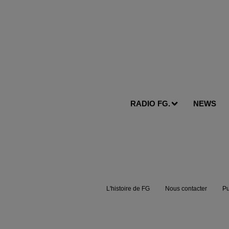
RADIO FG.
NEWS
L'histoire de FG
Nous contacter
Pu