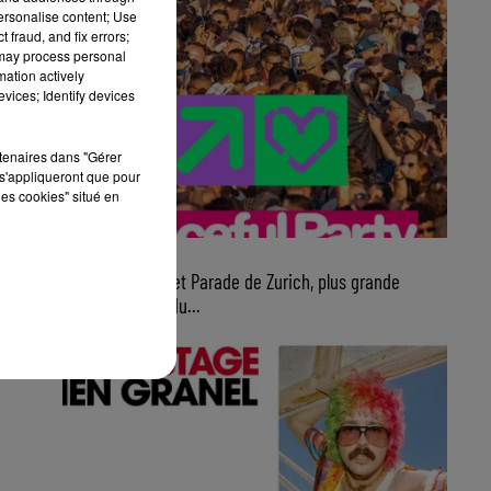
personalise content; Use
 fraud, and fix errors;
 may process personal
mation actively
vices; Identify devices
rtenaires dans "Gérer
s'appliqueront que pour
les cookies" situé en
7 août 2026
Ce samedi, Street Parade de Zurich, plus grande
parade électro du...