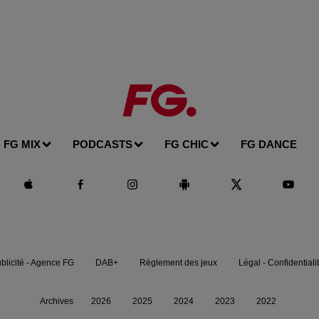
FG MIX
PODCASTS
FG CHIC
FG DANCE
blicité - Agence FG
DAB+
Règlement des jeux
Légal - Confidentiali
Archives
2026
2025
2024
2023
2022