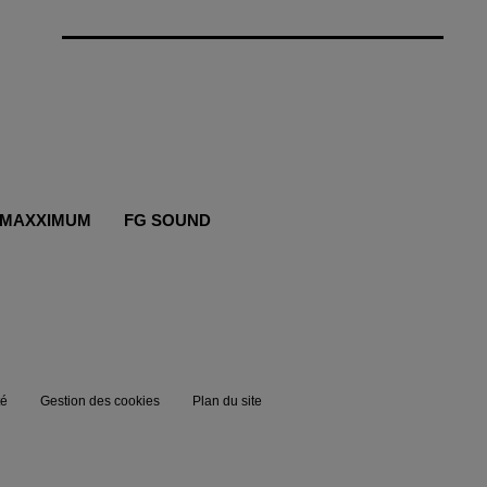
MAXXIMUM
FG SOUND
té
Gestion des cookies
Plan du site