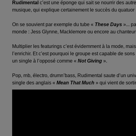
Rudimental
c’est une éponge qui sait se nourrir des autr
musique, qui explique certainement le succès du quatuor 
On se souvient par exemple du tube «
These Days
»... p
monde : Jess Glynne, Macklemore ou encore au chanteur
Multiplier les featurings c’est évidemment à la mode, mai
l’enrichir. Et c’est pourquoi le groupe est capable de son
un single à l’opposé comme «
Not Giving
».
Pop, rnb, électro, drumn’bass, Rudimental saute d’un univ
single des anglais «
Mean That Much
» qui vient de sortir