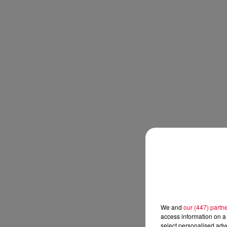
We and
our (447) partn
access information on a 
select personalised ad