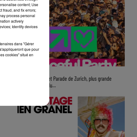
personalise content; Use
 fraud, and fix errors;
 may process personal
mation actively
vices; Identify devices
rtenaires dans "Gérer
s'appliqueront que pour
les cookies" situé en
7 août 2026
Ce samedi, Street Parade de Zurich, plus grande
parade électro du...