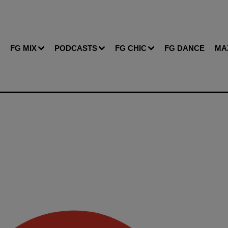
FG MIX
PODCASTS
FG CHIC
FG DANCE
MA