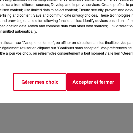
ns of data from different sources; Develop and improve services; Create profiles to 
alised content; Use limited data to select content; Ensure security, prevent and detect
ertising and content; Save and communicate privacy choices. These technologies
and browsing data to offer following functionalities: Identify devices based on infor
eolocation data; Match and combine data from other data sources; Link different de
nsmitted automatically.
cliquant sur "Accepter et fermer", ou affiner en sélectionnant les finalités et/ou pa
 également refuser en cliquant sur "Continuer sans accepter". Vos préférences ne 
tre à jour vos choix, ou retirer votre consentement à tout moment via le lien "Gérer 
Gérer mes choix
Accepter et fermer