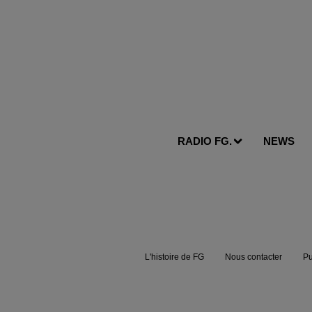
RADIO FG.
NEWS
L'histoire de FG
Nous contacter
Pu