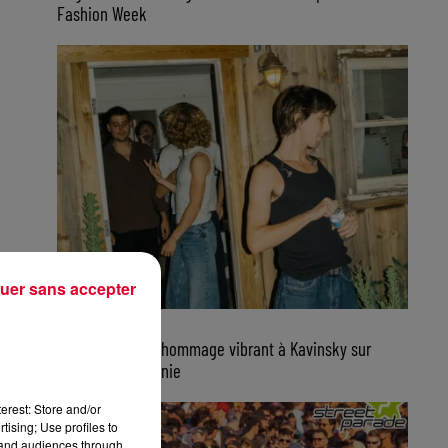
Fashion Week
uer sans accepter
7 août 2026
Parcels rend un hommage vibrant à Kavinsky sur
scène en Californie
erest: Store and/or
tising; Use profiles to
tand audiences through