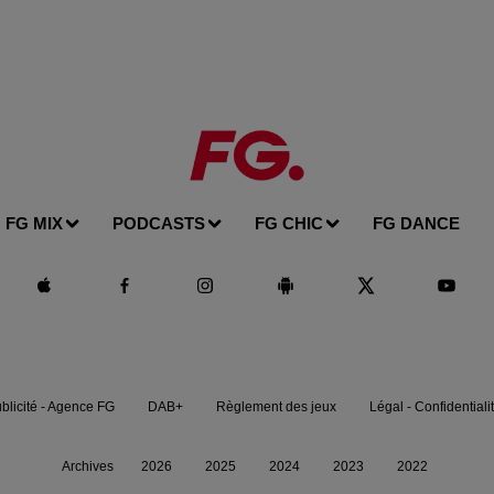
FG MIX
PODCASTS
FG CHIC
FG DANCE
blicité - Agence FG
DAB+
Règlement des jeux
Légal - Confidentiali
Archives
2026
2025
2024
2023
2022