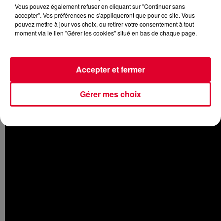
Vous pouvez également refuser en cliquant sur "Continuer sans
accepter". Vos préférences ne s'appliqueront que pour ce site. Vous
pouvez mettre à jour vos choix, ou retirer votre consentement à tout
moment via le lien "Gérer les cookies" situé en bas de chaque page.
Au sein de la capitale Bretonne, ils ne sont pas moins de 10
000 chalands à venir se ravitailler pour la
semaine.
Rennes
abrite
le deuxième plus grand marché
Accepter et fermer
de France
qui rassemble, dans ce quartier à l’architecture
remarquable, tout ce que la région fait de mieux en matière
Gérer mes choix
de gastronomie.