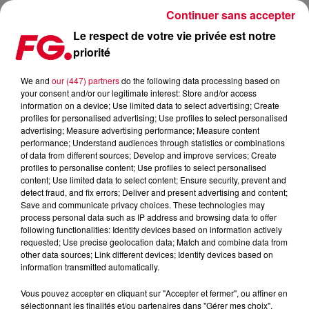
Continuer sans accepter
Le respect de votre vie privée est notre
priorité
LE MARCHÉ DES LICES À RENNES
We and
our (447) partners
do the following data processing based on
your consent and/or our legitimate interest: Store and/or access
Publié : 3 mai 2019 à 14h00 par journaliste Redaction
information on a device; Use limited data to select advertising; Create
profiles for personalised advertising; Use profiles to select personalised
advertising; Measure advertising performance; Measure content
performance; Understand audiences through statistics or combinations
of data from different sources; Develop and improve services; Create
profiles to personalise content; Use profiles to select personalised
content; Use limited data to select content; Ensure security, prevent and
detect fraud, and fix errors; Deliver and present advertising and content;
Save and communicate privacy choices. These technologies may
process personal data such as IP address and browsing data to offer
following functionalities: Identify devices based on information actively
requested; Use precise geolocation data; Match and combine data from
other data sources; Link different devices; Identify devices based on
information transmitted automatically.
Vous pouvez accepter en cliquant sur "Accepter et fermer", ou affiner en
sélectionnant les finalités et/ou partenaires dans "Gérer mes choix".