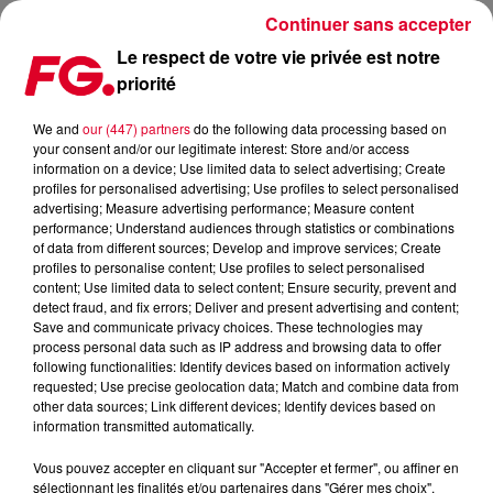
Continuer sans accepter
Le respect de votre vie privée est notre
priorité
LE COVID-19 POURRAIT CAUSER UNE PERTE DE L’AUDITION
We and
our (447) partners
do the following data processing based on
your consent and/or our legitimate interest: Store and/or access
Publié : 22 octobre 2020 à 9h31 par Christophe HUBERT
information on a device; Use limited data to select advertising; Create
profiles for personalised advertising; Use profiles to select personalised
advertising; Measure advertising performance; Measure content
performance; Understand audiences through statistics or combinations
of data from different sources; Develop and improve services; Create
profiles to personalise content; Use profiles to select personalised
content; Use limited data to select content; Ensure security, prevent and
detect fraud, and fix errors; Deliver and present advertising and content;
Save and communicate privacy choices. These technologies may
process personal data such as IP address and browsing data to offer
following functionalities: Identify devices based on information actively
requested; Use precise geolocation data; Match and combine data from
other data sources; Link different devices; Identify devices based on
information transmitted automatically.
Vous pouvez accepter en cliquant sur "Accepter et fermer", ou affiner en
sélectionnant les finalités et/ou partenaires dans "Gérer mes choix".