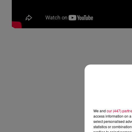
We and
our (447) partn
access information on a 
select personalised ad
statistics or combinatio
profiles to select person