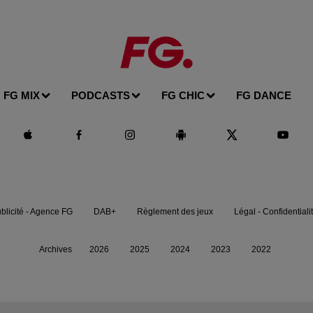
FG MIX
PODCASTS
FG CHIC
FG DANCE
blicité - Agence FG
DAB+
Règlement des jeux
Légal - Confidentiali
Archives
2026
2025
2024
2023
2022