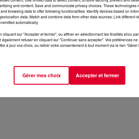
ertising and content; Save and communicate privacy choices. These technologies
and browsing data to offer following functionalities: Identify devices based on infor
eolocation data; Match and combine data from other data sources; Link different de
nsmitted automatically.
cliquant sur "Accepter et fermer", ou affiner en sélectionnant les finalités et/ou pa
 également refuser en cliquant sur "Continuer sans accepter". Vos préférences ne 
tre à jour vos choix, ou retirer votre consentement à tout moment via le lien "Gérer 
Gérer mes choix
Accepter et fermer