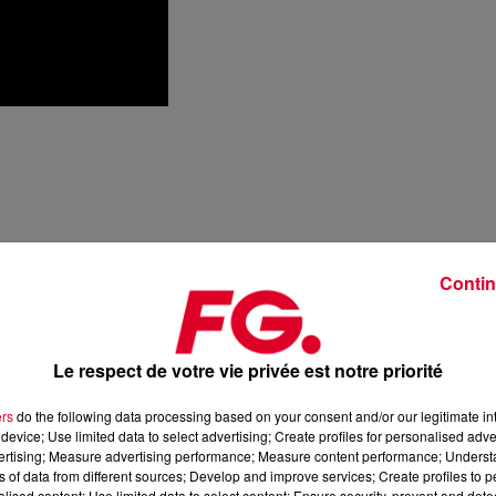
Contin
Le respect de votre vie privée est notre priorité
ers
do the following data processing based on your consent and/or our legitimate int
device; Use limited data to select advertising; Create profiles for personalised adver
vertising; Measure advertising performance; Measure content performance; Unders
ns of data from different sources; Develop and improve services; Create profiles to 
alised content; Use limited data to select content; Ensure security, prevent and detect