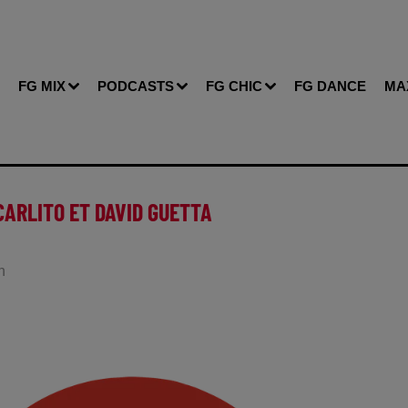
FG MIX
PODCASTS
FG CHIC
FG DANCE
MA
CARLITO ET DAVID GUETTA
n