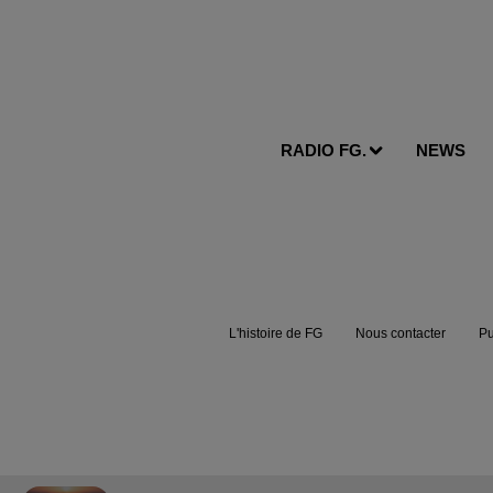
RADIO FG.
NEWS
L'histoire de FG
Nous contacter
Pu