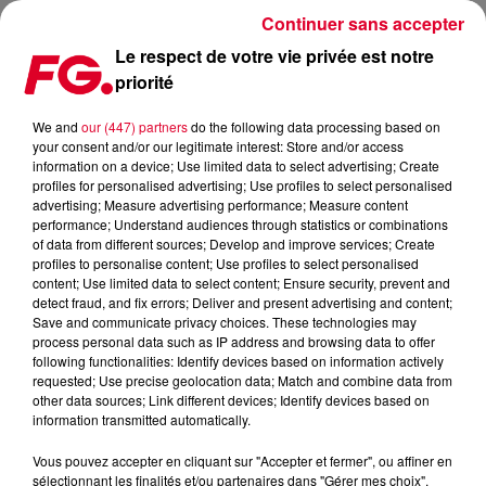
Continuer sans accepter
Le respect de votre vie privée est notre
priorité
LE CLIP DE CRAZY DE LOST FREQUENCIES EN VERSION
ACOUSTIQUE ! (VIDÉO)
We and
our (447) partners
do the following data processing based on
your consent and/or our legitimate interest: Store and/or access
information on a device; Use limited data to select advertising; Create
Publié : 15 mars 2018 à 9h50 par La rédaction
profiles for personalised advertising; Use profiles to select personalised
advertising; Measure advertising performance; Measure content
performance; Understand audiences through statistics or combinations
of data from different sources; Develop and improve services; Create
profiles to personalise content; Use profiles to select personalised
content; Use limited data to select content; Ensure security, prevent and
detect fraud, and fix errors; Deliver and present advertising and content;
Save and communicate privacy choices. These technologies may
process personal data such as IP address and browsing data to offer
following functionalities: Identify devices based on information actively
requested; Use precise geolocation data; Match and combine data from
other data sources; Link different devices; Identify devices based on
information transmitted automatically.
Vous pouvez accepter en cliquant sur "Accepter et fermer", ou affiner en
sélectionnant les finalités et/ou partenaires dans "Gérer mes choix".