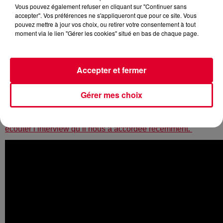
Vous pouvez également refuser en cliquant sur "Continuer sans
accepter". Vos préférences ne s'appliqueront que pour ce site. Vous
pouvez mettre à jour vos choix, ou retirer votre consentement à tout
moment via le lien "Gérer les cookies" situé en bas de chaque page.
Cela va faire bientôt six mois que le producteur belge
cartonne avec son tube
Crazy
en collaboration avec
Accepter et fermer
Zonderling
et
David Benjamin
pour le vocal. C’est
d’ailleurs ce dernier que l’on retrouve au cœur de la
nouvelle vidéo qui vient illustrer la version acoustique de
Gérer mes choix
Crazy
.
Par ailleurs, si vous aimez
Lost Frequencies
, pensez à
écouter l’interview qu’il nous a accordée récemment.