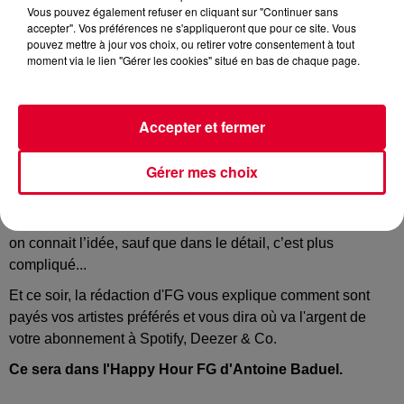
Vous pouvez également refuser en cliquant sur "Continuer sans
accepter". Vos préférences ne s'appliqueront que pour ce site. Vous
pouvez mettre à jour vos choix, ou retirer votre consentement à tout
moment via le lien "Gérer les cookies" situé en bas de chaque page.
Crédit :
@kaboompics / Pexels
Accepter et fermer
Tous en guerre contre
Spotify
! Il y a quelques jours, une
Gérer mes choix
pétition d’artistes américains relançait le débat sur leur faible
rémunération par les plateformes de streaming musicale,
Spotify en tête. Les artistes seraient sous-payés, exploités,
on connait l’idée, sauf que dans le détail, c’est plus
compliqué...
Et ce soir, la rédaction d'FG vous explique comment sont
payés vos artistes préférés et vous dira où va l'argent de
votre abonnement à Spotify, Deezer & Co.
Ce sera dans l'Happy Hour FG d'Antoine Baduel.