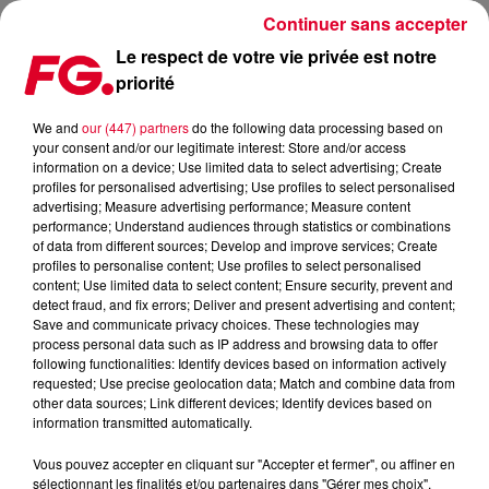
Continuer sans accepter
Le respect de votre vie privée est notre
priorité
LA RÉMUNÉRATION DES ARTISTES
We and
our (447) partners
do the following data processing based on
your consent and/or our legitimate interest: Store and/or access
Publié : 23 novembre 2020 à 10h14 par Christophe
information on a device; Use limited data to select advertising; Create
HUBERT
profiles for personalised advertising; Use profiles to select personalised
advertising; Measure advertising performance; Measure content
performance; Understand audiences through statistics or combinations
of data from different sources; Develop and improve services; Create
profiles to personalise content; Use profiles to select personalised
content; Use limited data to select content; Ensure security, prevent and
detect fraud, and fix errors; Deliver and present advertising and content;
Save and communicate privacy choices. These technologies may
process personal data such as IP address and browsing data to offer
following functionalities: Identify devices based on information actively
requested; Use precise geolocation data; Match and combine data from
other data sources; Link different devices; Identify devices based on
information transmitted automatically.
Vous pouvez accepter en cliquant sur "Accepter et fermer", ou affiner en
sélectionnant les finalités et/ou partenaires dans "Gérer mes choix".