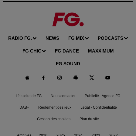
RADIO FG.
NEWS
FG MIX
PODCASTS
FG CHIC
FG DANCE
MAXXIMUM
FG SOUND
L'histoire de FG
Nous contacter
Publicité - Agence FG
DAB+
Règlement des jeux
Légal - Confidentialité
Gestion des cookies
Plan du site
Archives
2026
2025
2024
2023
2022