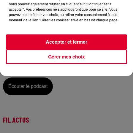
Vous pouvez également refuser en cliquant sur "Continuer sans
accepter". Vos préférences ne s'appliqueront que pour ce site. Vous
pouvez mettre à jour vos choix, ou retirer votre consentement à tout
moment via le lien "Gérer les cookies" situé en bas de chaque page.
Mercredi 30 septembre :
La music story du jour c’est celle de Martin Garrix…
Accepter et fermer
C’est donc devenu une mode, une tendance : après Diplo,
David Guetta ou Calvin Harris c’est Martin Garrix qui prend
Gérer mes choix
un pseudo pour lancer un nouveau projet musical –
comprenez pour proposer un son différent. Martin s’inverse
et devient donc Ytram et le single s’appelle « Fire »…
Écouter le podcast
FIL ACTUS