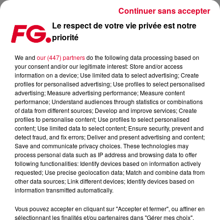
Continuer sans accepter
Le respect de votre vie privée est notre
priorité
LA MUSIC STORY DU JOUR : YTRAM
We and
our (447) partners
do the following data processing based on
your consent and/or our legitimate interest: Store and/or access
Publié : 30 septembre 2020 à 9h37 par Christophe
information on a device; Use limited data to select advertising; Create
HUBERT
profiles for personalised advertising; Use profiles to select personalised
advertising; Measure advertising performance; Measure content
performance; Understand audiences through statistics or combinations
of data from different sources; Develop and improve services; Create
profiles to personalise content; Use profiles to select personalised
content; Use limited data to select content; Ensure security, prevent and
detect fraud, and fix errors; Deliver and present advertising and content;
Save and communicate privacy choices. These technologies may
process personal data such as IP address and browsing data to offer
following functionalities: Identify devices based on information actively
requested; Use precise geolocation data; Match and combine data from
other data sources; Link different devices; Identify devices based on
information transmitted automatically.
Vous pouvez accepter en cliquant sur "Accepter et fermer", ou affiner en
sélectionnant les finalités et/ou partenaires dans "Gérer mes choix".