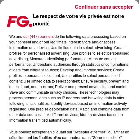
Continuer sans accepter
Le respect de votre vie privée est notre
priorité
LA MUSIC STORY DU JOUR : UPPERMOST
We and
our (447) partners
do the following data processing based on
your consent and/or our legitimate interest: Store and/or access
Publié : 9 octobre 2019 à 4h00 par Christophe HUBERT
information on a device; Use limited data to select advertising; Create
profiles for personalised advertising; Use profiles to select personalised
advertising; Measure advertising performance; Measure content
performance; Understand audiences through statistics or combinations
of data from different sources; Develop and improve services; Create
profiles to personalise content; Use profiles to select personalised
content; Use limited data to select content; Ensure security, prevent and
detect fraud, and fix errors; Deliver and present advertising and content;
Save and communicate privacy choices. These technologies may
process personal data such as IP address and browsing data to offer
following functionalities: Identify devices based on information actively
requested; Use precise geolocation data; Match and combine data from
other data sources; Link different devices; Identify devices based on
information transmitted automatically.
Vous pouvez accepter en cliquant sur "Accepter et fermer", ou affiner en
sélectionnant les finalités et/ou partenaires dans "Gérer mes choix".