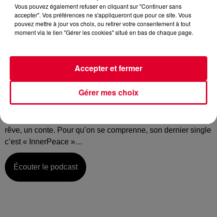
Vous pouvez également refuser en cliquant sur "Continuer sans
accepter". Vos préférences ne s'appliqueront que pour ce site. Vous
pouvez mettre à jour vos choix, ou retirer votre consentement à tout
moment via le lien "Gérer les cookies" situé en bas de chaque page.
Mercredi 09 octobre :
La music story du jour c’est celle d’Uppermost…
Accepter et fermer
Il est peut-être une découverte pour vous mais Uppermost
n’est pas un inconnu sur la scène électronique tricolore. On
Gérer mes choix
l’a vu sur la scène de grands festivals comme Electrobeach
et Solidays et ses prestations sont toujours très étudiées,
rythmées voire poétiques. Uppermost en résumé c’est un
rêve, un conte. Pour qu’on se comprenne, son dernier single
c’est « InnerPeace »…
Écouter le podcast