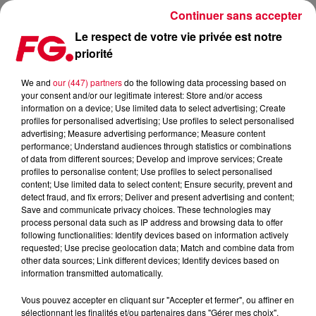
Continuer sans accepter
Le respect de votre vie privée est notre
priorité
LA MUSIC STORY DU JOUR : OFENBACH
We and
our (447) partners
do the following data processing based on
your consent and/or our legitimate interest: Store and/or access
Publié : 1er septembre 2020 à 8h55 par Christophe
information on a device; Use limited data to select advertising; Create
HUBERT
profiles for personalised advertising; Use profiles to select personalised
advertising; Measure advertising performance; Measure content
performance; Understand audiences through statistics or combinations
of data from different sources; Develop and improve services; Create
profiles to personalise content; Use profiles to select personalised
content; Use limited data to select content; Ensure security, prevent and
detect fraud, and fix errors; Deliver and present advertising and content;
Save and communicate privacy choices. These technologies may
process personal data such as IP address and browsing data to offer
following functionalities: Identify devices based on information actively
requested; Use precise geolocation data; Match and combine data from
other data sources; Link different devices; Identify devices based on
information transmitted automatically.
Vous pouvez accepter en cliquant sur "Accepter et fermer", ou affiner en
sélectionnant les finalités et/ou partenaires dans "Gérer mes choix".