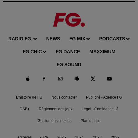
RADIO FG.
NEWS
FG MIX
PODCASTS
FG CHIC
FG DANCE
MAXXIMUM
FG SOUND
L'histoire de FG
Nous contacter
Publicité - Agence FG
DAB+
Règlement des jeux
Légal - Confidentialité
Gestion des cookies
Plan du site
Archives
2026
2025
2024
2023
2022