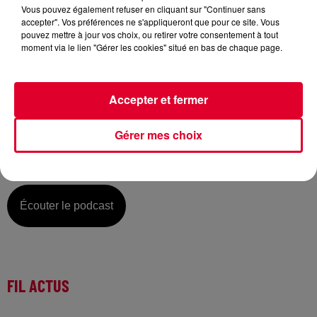
Vous pouvez également refuser en cliquant sur "Continuer sans
accepter". Vos préférences ne s'appliqueront que pour ce site. Vous
pouvez mettre à jour vos choix, ou retirer votre consentement à tout
moment via le lien "Gérer les cookies" situé en bas de chaque page.
Mardi 01 septembre :
La music story du jour c’est celle d’Ofenbach…
Accepter et fermer
Ça se chante et ça se danse… disait Claude François, dans
sa définition d’une chanson populaire ! Bien des décennies
Gérer mes choix
plus tard, le duo français Ofenbach a retenu la leçon avec
l’un des morceaux qui aura marqué cet été, c’est « Head,
Shoulders, Knees & Toes »…
Écouter le podcast
FIL ACTUS