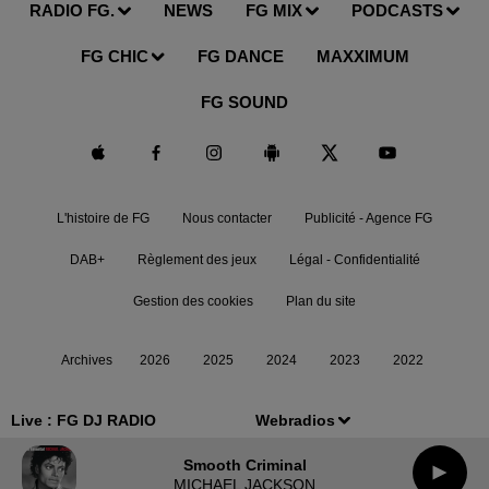
RADIO FG.
NEWS
FG MIX
PODCASTS
FG CHIC
FG DANCE
MAXXIMUM
FG SOUND
L'histoire de FG
Nous contacter
Publicité - Agence FG
DAB+
Règlement des jeux
Légal - Confidentialité
Gestion des cookies
Plan du site
Archives
2026
2025
2024
2023
2022
Live :
FG DJ RADIO
Webradios
Smooth Criminal
MICHAEL JACKSON