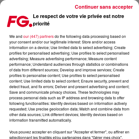
Continuer sans accepter
Le respect de votre vie privée est notre
priorité
LA MUSIC STORY DU JOUR : L'ANNÉE 1996
We and
our (447) partners
do the following data processing based on
your consent and/or our legitimate interest: Store and/or access
Publié : 2 décembre 2019 à 10h09 par Christophe HUBERT
information on a device; Use limited data to select advertising; Create
profiles for personalised advertising; Use profiles to select personalised
advertising; Measure advertising performance; Measure content
performance; Understand audiences through statistics or combinations
of data from different sources; Develop and improve services; Create
profiles to personalise content; Use profiles to select personalised
content; Use limited data to select content; Ensure security, prevent and
detect fraud, and fix errors; Deliver and present advertising and content;
Save and communicate privacy choices. These technologies may
process personal data such as IP address and browsing data to offer
following functionalities: Identify devices based on information actively
requested; Use precise geolocation data; Match and combine data from
other data sources; Link different devices; Identify devices based on
information transmitted automatically.
Vous pouvez accepter en cliquant sur "Accepter et fermer", ou affiner en
sélectionnant les finalités et/ou partenaires dans "Gérer mes choix".