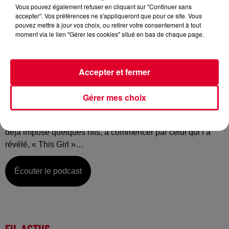
Vous pouvez également refuser en cliquant sur "Continuer sans
accepter". Vos préférences ne s'appliqueront que pour ce site. Vous
pouvez mettre à jour vos choix, ou retirer votre consentement à tout
moment via le lien "Gérer les cookies" situé en bas de chaque page.
Vendredi 13 décembre :
La music story du jour c’est celle de Kungs…
Accepter et fermer
A force de dire que c’est le petit jeune de l’électro, on finit
par oublier que cela fait déjà 4 ans que Kungs nous
accompagne partout : dans la voiture, en club, sous la
Gérer mes choix
douche, au lit… quel que soit l’endroit où vous écoutez de la
musique ! Reste qu’à 22 ans, l’artiste originaire de Toulon a
déjà imposé quelques hits, à commencer par celui qui l’a
révélé, « This Girl »…
Écouter le podcast
FIL ACTUS