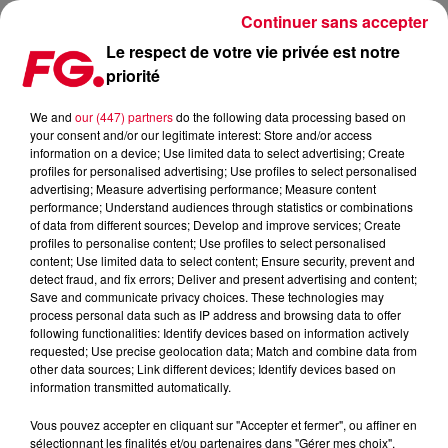
Continuer sans accepter
Le respect de votre vie privée est notre
priorité
LA MUSIC STORY DU JOUR : KUNGS
We and
our (447) partners
do the following data processing based on
your consent and/or our legitimate interest: Store and/or access
Publié : 13 décembre 2019 à 5h00 par Christophe HUBERT
information on a device; Use limited data to select advertising; Create
profiles for personalised advertising; Use profiles to select personalised
advertising; Measure advertising performance; Measure content
performance; Understand audiences through statistics or combinations
of data from different sources; Develop and improve services; Create
profiles to personalise content; Use profiles to select personalised
content; Use limited data to select content; Ensure security, prevent and
detect fraud, and fix errors; Deliver and present advertising and content;
Save and communicate privacy choices. These technologies may
process personal data such as IP address and browsing data to offer
following functionalities: Identify devices based on information actively
requested; Use precise geolocation data; Match and combine data from
other data sources; Link different devices; Identify devices based on
information transmitted automatically.
Vous pouvez accepter en cliquant sur "Accepter et fermer", ou affiner en
sélectionnant les finalités et/ou partenaires dans "Gérer mes choix".