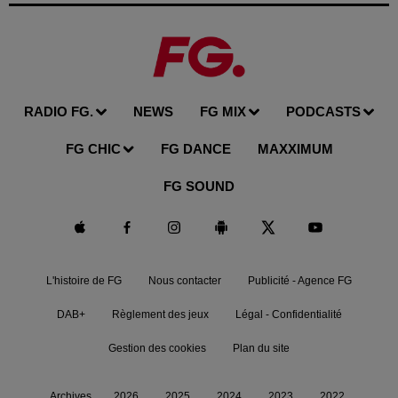
RADIO FG.
NEWS
FG MIX
PODCASTS
FG CHIC
FG DANCE
MAXXIMUM
FG SOUND
L'histoire de FG
Nous contacter
Publicité - Agence FG
DAB+
Règlement des jeux
Légal - Confidentialité
Gestion des cookies
Plan du site
Archives
2026
2025
2024
2023
2022