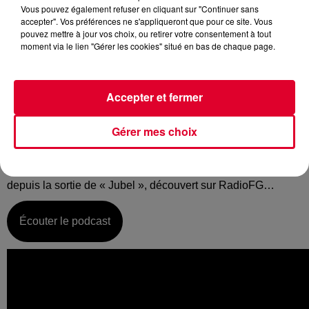
Vous pouvez également refuser en cliquant sur "Continuer sans
accepter". Vos préférences ne s'appliqueront que pour ce site. Vous
pouvez mettre à jour vos choix, ou retirer votre consentement à tout
moment via le lien "Gérer les cookies" situé en bas de chaque page.
Vendredi 04 octobre :
La music story du jour c’est celle de Klingande…
Accepter et fermer
On appelle ça de la house, de la deep house, de la tropical
house, de la pop house… on peut même se perdre dans des
Gérer mes choix
nominations sans fin, peu importe, pour nous c’est
simplement de la bonne musique : Klingande inonde depuis
plus de 3 ans les radios de ses productions, notamment
depuis la sortie de « Jubel », découvert sur RadioFG…
Écouter le podcast