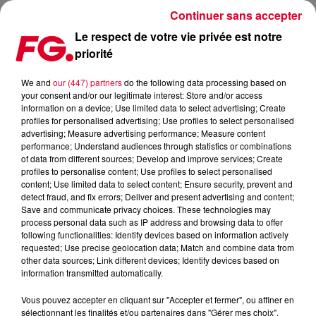
Continuer sans accepter
Le respect de votre vie privée est notre
priorité
LA MUSIC STORY DU JOUR : KLINGANDE
We and
our (447) partners
do the following data processing based on
your consent and/or our legitimate interest: Store and/or access
Publié : 4 octobre 2019 à 5h00 par Christophe HUBERT
information on a device; Use limited data to select advertising; Create
profiles for personalised advertising; Use profiles to select personalised
advertising; Measure advertising performance; Measure content
performance; Understand audiences through statistics or combinations
of data from different sources; Develop and improve services; Create
profiles to personalise content; Use profiles to select personalised
content; Use limited data to select content; Ensure security, prevent and
detect fraud, and fix errors; Deliver and present advertising and content;
Save and communicate privacy choices. These technologies may
process personal data such as IP address and browsing data to offer
following functionalities: Identify devices based on information actively
requested; Use precise geolocation data; Match and combine data from
other data sources; Link different devices; Identify devices based on
information transmitted automatically.
Vous pouvez accepter en cliquant sur "Accepter et fermer", ou affiner en
sélectionnant les finalités et/ou partenaires dans "Gérer mes choix".