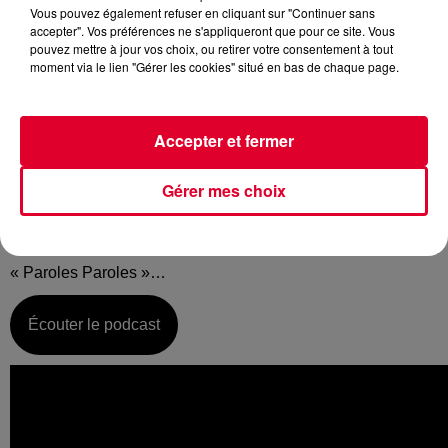
Vous pouvez également refuser en cliquant sur "Continuer sans
accepter". Vos préférences ne s'appliqueront que pour ce site. Vous
pouvez mettre à jour vos choix, ou retirer votre consentement à tout
moment via le lien "Gérer les cookies" situé en bas de chaque page.
Mardi 15 octobre :
La music story du jour c’est celle de Doumea…
Accepter et fermer
« Encore des mots, toujours des mots, les mêmes
mots »… C’est avec ces quelques mots justement que le DJ
Gérer mes choix
parisien Doumëa a été révélé par RadioFG. Sauf que ces
paroles ne sont pas sorties de sa bouche mais de celle de
Dalida… Doumëa c’est en effet un remix électro de l’évident
« Paroles Paroles »…
Écouter le podcast