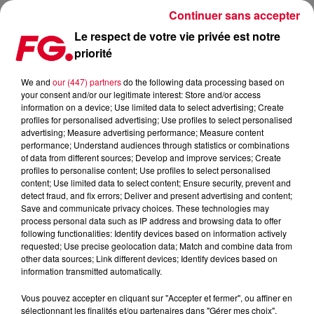
Continuer sans accepter
Le respect de votre vie privée est notre
priorité
LA MUSIC STORY DU JOUR : DOUMEA
We and
our (447) partners
do the following data processing based on
your consent and/or our legitimate interest: Store and/or access
Publié : 15 octobre 2019 à 9h03 par Christophe HUBERT
information on a device; Use limited data to select advertising; Create
profiles for personalised advertising; Use profiles to select personalised
advertising; Measure advertising performance; Measure content
performance; Understand audiences through statistics or combinations
of data from different sources; Develop and improve services; Create
profiles to personalise content; Use profiles to select personalised
content; Use limited data to select content; Ensure security, prevent and
detect fraud, and fix errors; Deliver and present advertising and content;
Save and communicate privacy choices. These technologies may
process personal data such as IP address and browsing data to offer
following functionalities: Identify devices based on information actively
requested; Use precise geolocation data; Match and combine data from
other data sources; Link different devices; Identify devices based on
information transmitted automatically.
Vous pouvez accepter en cliquant sur "Accepter et fermer", ou affiner en
sélectionnant les finalités et/ou partenaires dans "Gérer mes choix".