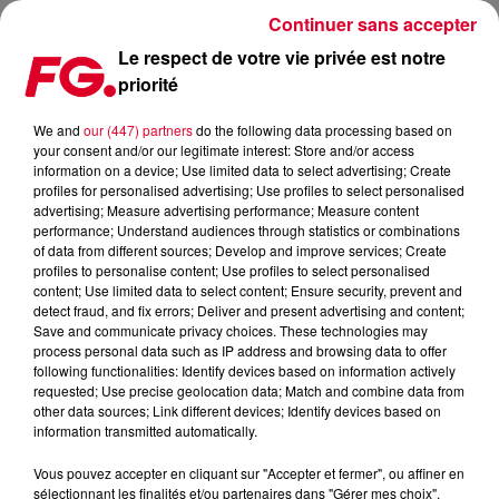
Continuer sans accepter
Le respect de votre vie privée est notre
priorité
LA MUSIC STORY DU JOUR : CECILIA KRULL
We and
our (447) partners
do the following data processing based on
your consent and/or our legitimate interest: Store and/or access
Publié : 11 septembre 2020 à 6h00 par Christophe HUBERT
information on a device; Use limited data to select advertising; Create
profiles for personalised advertising; Use profiles to select personalised
advertising; Measure advertising performance; Measure content
performance; Understand audiences through statistics or combinations
of data from different sources; Develop and improve services; Create
profiles to personalise content; Use profiles to select personalised
content; Use limited data to select content; Ensure security, prevent and
detect fraud, and fix errors; Deliver and present advertising and content;
Save and communicate privacy choices. These technologies may
process personal data such as IP address and browsing data to offer
following functionalities: Identify devices based on information actively
requested; Use precise geolocation data; Match and combine data from
other data sources; Link different devices; Identify devices based on
information transmitted automatically.
Vous pouvez accepter en cliquant sur "Accepter et fermer", ou affiner en
sélectionnant les finalités et/ou partenaires dans "Gérer mes choix".