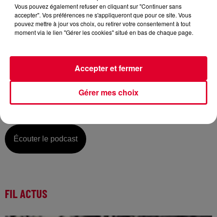
Vous pouvez également refuser en cliquant sur "Continuer sans
accepter". Vos préférences ne s'appliqueront que pour ce site. Vous
pouvez mettre à jour vos choix, ou retirer votre consentement à tout
moment via le lien "Gérer les cookies" situé en bas de chaque page.
Vendredi 11 septembre :
La music story du jour c’est celle de Cecilia Krull…
Avec la chanteuse espagnole, la musique se regarde, autant
Accepter et fermer
qu’elle s’écoute ! L’artiste est en effet une habituée de
génériques de séries, non pas comme actrice mais en
signant la bande originale. Cecilia Krull c’était déjà l’énorme
Gérer mes choix
succès de « My Life Is Going On » - chanson thème de la
Casa De Papel.
Écouter le podcast
FIL ACTUS