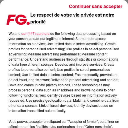
Continuer sans accepter
Le respect de votre vie privée est notre
priorité
LA MUSIC STORY DU JOUR : C'EST À VOUS DE LE DÉCOUVRIR
We and
our (447) partners
do the following data processing based on
your consent and/or our legitimate interest: Store and/or access
Publié : 4 février 2020 à 12h03 par Christophe HUBERT
information on a device; Use limited data to select advertising; Create
profiles for personalised advertising; Use profiles to select personalised
advertising; Measure advertising performance; Measure content
performance; Understand audiences through statistics or combinations
of data from different sources; Develop and improve services; Create
profiles to personalise content; Use profiles to select personalised
content; Use limited data to select content; Ensure security, prevent and
detect fraud, and fix errors; Deliver and present advertising and content;
Save and communicate privacy choices. These technologies may
process personal data such as IP address and browsing data to offer
following functionalities: Identify devices based on information actively
requested; Use precise geolocation data; Match and combine data from
other data sources; Link different devices; Identify devices based on
information transmitted automatically.
Vous pouvez accepter en cliquant sur "Accepter et fermer", ou affiner en
sélectionnant les finalités et/ou partenaires dans "Gérer mes choix".