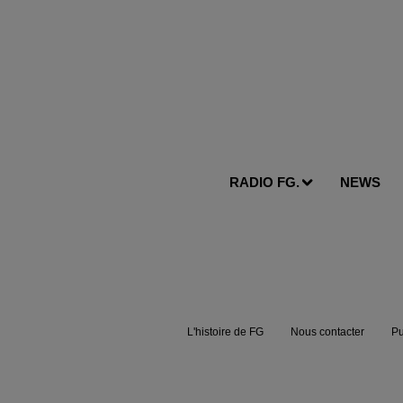
RADIO FG.
NEWS
L'histoire de FG
Nous contacter
Pu