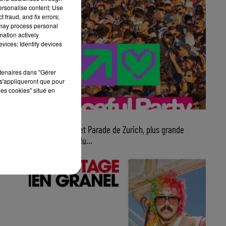
personalise content; Use
 fraud, and fix errors;
 may process personal
mation actively
vices; Identify devices
rtenaires dans "Gérer
s'appliqueront que pour
les cookies" situé en
7 août 2026
Ce samedi, Street Parade de Zurich, plus grande
parade électro du...