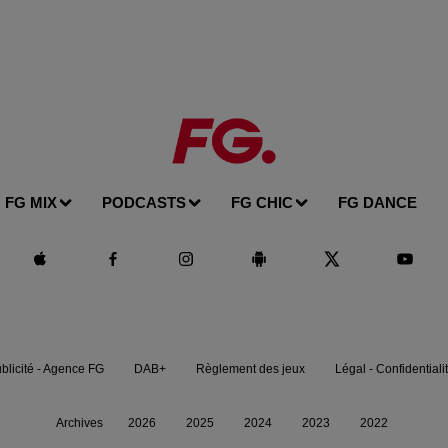
FG MIX
PODCASTS
FG CHIC
FG DANCE
blicité - Agence FG
DAB+
Règlement des jeux
Légal - Confidentiali
Archives
2026
2025
2024
2023
2022