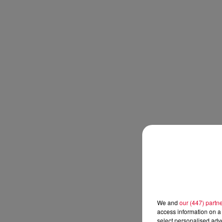
We and
our (447) partn
access information on a 
select personalised ad