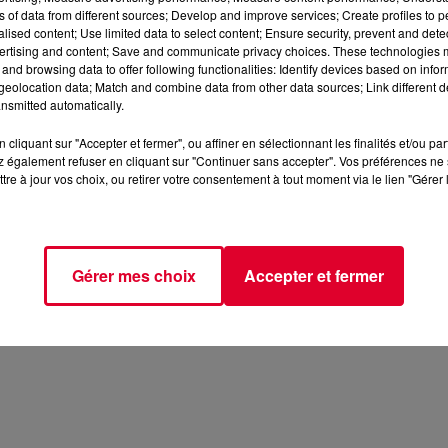
ns of data from different sources; Develop and improve services; Create profiles to 
alised content; Use limited data to select content; Ensure security, prevent and detect
ertising and content; Save and communicate privacy choices. These technologies
and browsing data to offer following functionalities: Identify devices based on infor
eolocation data; Match and combine data from other data sources; Link different de
nsmitted automatically.
cliquant sur "Accepter et fermer", ou affiner en sélectionnant les finalités et/ou pa
 également refuser en cliquant sur "Continuer sans accepter". Vos préférences ne 
tre à jour vos choix, ou retirer votre consentement à tout moment via le lien "Gérer 
Gérer mes choix
Accepter et fermer