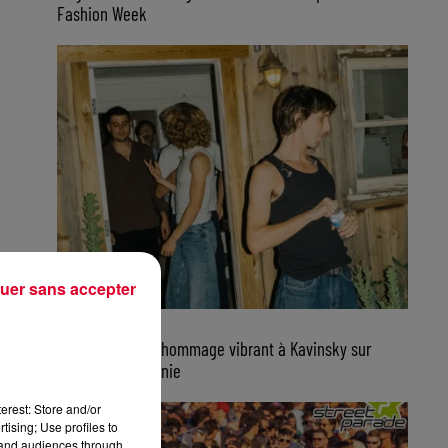
Fashion Week
uer sans accepter
7 août 2026
Parcels rend un hommage vibrant à Kavinsky sur
scène en Californie
erest: Store and/or
tising; Use profiles to
tand audiences through