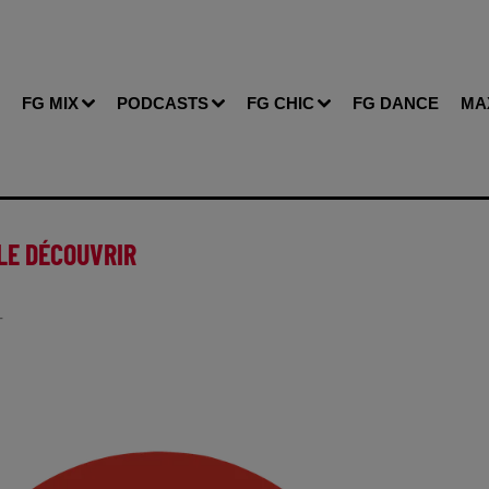
FG MIX
PODCASTS
FG CHIC
FG DANCE
MA
 LE DÉCOUVRIR
T