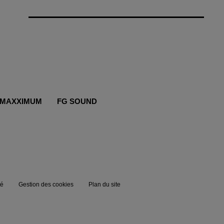
MAXXIMUM
FG SOUND
té
Gestion des cookies
Plan du site