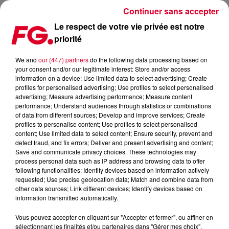
Continuer sans accepter
Le respect de votre vie privée est notre
priorité
LA MUSIC STORY DE LA MATINALE FG : TONY ROMERA
We and
our (447) partners
do the following data processing based on
your consent and/or our legitimate interest: Store and/or access
Publié : 6 juin 2019 à 9h06 par Christophe HUBERT
information on a device; Use limited data to select advertising; Create
profiles for personalised advertising; Use profiles to select personalised
advertising; Measure advertising performance; Measure content
performance; Understand audiences through statistics or combinations
of data from different sources; Develop and improve services; Create
profiles to personalise content; Use profiles to select personalised
content; Use limited data to select content; Ensure security, prevent and
detect fraud, and fix errors; Deliver and present advertising and content;
Save and communicate privacy choices. These technologies may
process personal data such as IP address and browsing data to offer
following functionalities: Identify devices based on information actively
requested; Use precise geolocation data; Match and combine data from
other data sources; Link different devices; Identify devices based on
information transmitted automatically.
Vous pouvez accepter en cliquant sur "Accepter et fermer", ou affiner en
sélectionnant les finalités et/ou partenaires dans "Gérer mes choix".