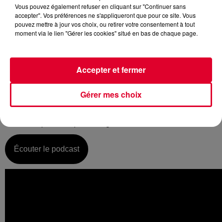
Vous pouvez également refuser en cliquant sur "Continuer sans
accepter". Vos préférences ne s'appliqueront que pour ce site. Vous
pouvez mettre à jour vos choix, ou retirer votre consentement à tout
moment via le lien "Gérer les cookies" situé en bas de chaque page.
Jeudi 06 juin :
La music story du jour c’est celle des Tony Romera…
Accepter et fermer
C’est sûrement dans le Starter FG que vous l’avez
découvert, Tony Romera est un artiste de Lyon, habitué à
Gérer mes choix
produire une house très énergique, assez classique c’est-à-
dire fidèle à l’ADN de cette musique et donc vocale…
Comment par exemple le single « Lock Me Down »…
Écouter le podcast