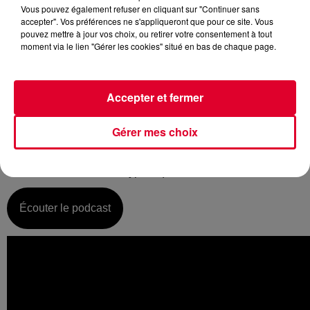
Vous pouvez également refuser en cliquant sur "Continuer sans
accepter". Vos préférences ne s'appliqueront que pour ce site. Vous
pouvez mettre à jour vos choix, ou retirer votre consentement à tout
moment via le lien "Gérer les cookies" situé en bas de chaque page.
Mardi 16 avril :
La music story du jour c’est celle de Silicone Soul…
Accepter et fermer
Sorti sur une face B, comprenez pas du tout dans l’optique
d’en faire un succès commercial, « Right On » de Silicone
Gérer mes choix
Soul s’imposera malgré tout comme l’un des gros tubes de
l’année 2000 et ce faisant de l’histoire de l’électro… hymne
dancefloor terriblement hypnotique, souvenez-vous…
Écouter le podcast