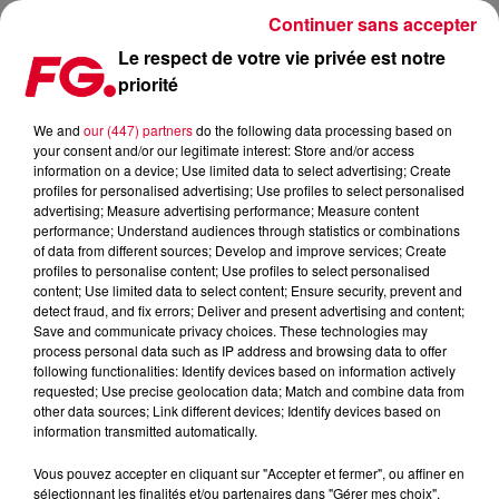
Continuer sans accepter
Le respect de votre vie privée est notre
priorité
LA MUSIC STORY DE LA MATINALE FG : SILICONE SOUL
We and
our (447) partners
do the following data processing based on
your consent and/or our legitimate interest: Store and/or access
Publié : 16 avril 2019 à 9h17 par Christophe HUBERT
information on a device; Use limited data to select advertising; Create
profiles for personalised advertising; Use profiles to select personalised
advertising; Measure advertising performance; Measure content
performance; Understand audiences through statistics or combinations
of data from different sources; Develop and improve services; Create
profiles to personalise content; Use profiles to select personalised
content; Use limited data to select content; Ensure security, prevent and
detect fraud, and fix errors; Deliver and present advertising and content;
Save and communicate privacy choices. These technologies may
process personal data such as IP address and browsing data to offer
following functionalities: Identify devices based on information actively
requested; Use precise geolocation data; Match and combine data from
other data sources; Link different devices; Identify devices based on
information transmitted automatically.
Vous pouvez accepter en cliquant sur "Accepter et fermer", ou affiner en
sélectionnant les finalités et/ou partenaires dans "Gérer mes choix".