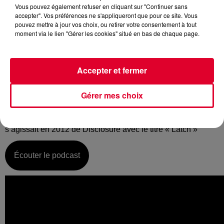
Vous pouvez également refuser en cliquant sur "Continuer sans
accepter". Vos préférences ne s'appliqueront que pour ce site. Vous
pouvez mettre à jour vos choix, ou retirer votre consentement à tout
moment via le lien "Gérer les cookies" situé en bas de chaque page.
Lundi 11 février :
La music story du jour c’est celle de Sam Smith…
Accepter et fermer
Si certains cherchent le buzz pour faire parler d’eux, Sam
Smith lui mise sur la discrétion. Une tranquillité affichée qui
repose sur un talent assumé, c’est-à-dire sa voix. L’artiste
Gérer mes choix
anglais qui ne cesse de gravir les marches de la gloire
depuis qu’un duo électro lui a déroulé le tapis rouge. Il
s’agissait en 2012 de Disclosure avec le titre « Latch »
Écouter le podcast