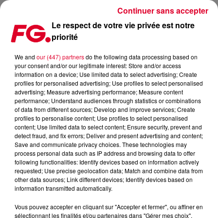
Continuer sans accepter
Le respect de votre vie privée est notre
priorité
LA MUSIC STORY DE LA MATINALE FG : SAM SMITH
We and
our (447) partners
do the following data processing based on
your consent and/or our legitimate interest: Store and/or access
Publié : 11 février 2019 à 10h06 par Christophe HUBERT
information on a device; Use limited data to select advertising; Create
profiles for personalised advertising; Use profiles to select personalised
advertising; Measure advertising performance; Measure content
performance; Understand audiences through statistics or combinations
of data from different sources; Develop and improve services; Create
profiles to personalise content; Use profiles to select personalised
content; Use limited data to select content; Ensure security, prevent and
detect fraud, and fix errors; Deliver and present advertising and content;
Save and communicate privacy choices. These technologies may
process personal data such as IP address and browsing data to offer
following functionalities: Identify devices based on information actively
requested; Use precise geolocation data; Match and combine data from
other data sources; Link different devices; Identify devices based on
information transmitted automatically.
Vous pouvez accepter en cliquant sur "Accepter et fermer", ou affiner en
sélectionnant les finalités et/ou partenaires dans "Gérer mes choix".