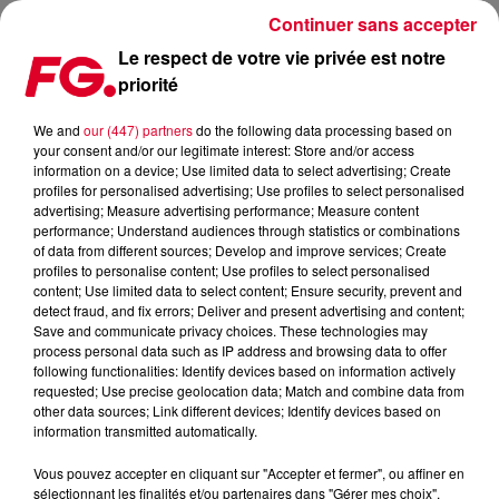
Continuer sans accepter
Le respect de votre vie privée est notre
priorité
LA MUSIC STORY DE LA MATINALE FG : JOCELYN BROWN
We and
our (447) partners
do the following data processing based on
your consent and/or our legitimate interest: Store and/or access
Publié : 9 avril 2019 à 9h04 par Christophe HUBERT
information on a device; Use limited data to select advertising; Create
profiles for personalised advertising; Use profiles to select personalised
advertising; Measure advertising performance; Measure content
performance; Understand audiences through statistics or combinations
of data from different sources; Develop and improve services; Create
profiles to personalise content; Use profiles to select personalised
content; Use limited data to select content; Ensure security, prevent and
detect fraud, and fix errors; Deliver and present advertising and content;
Save and communicate privacy choices. These technologies may
process personal data such as IP address and browsing data to offer
following functionalities: Identify devices based on information actively
requested; Use precise geolocation data; Match and combine data from
other data sources; Link different devices; Identify devices based on
information transmitted automatically.
Vous pouvez accepter en cliquant sur "Accepter et fermer", ou affiner en
sélectionnant les finalités et/ou partenaires dans "Gérer mes choix".