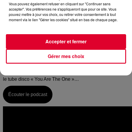
Vous pouvez également refuser en cliquant sur "Continuer sans
accepter". Vos préférences ne s'appliqueront que pour ce site. Vous
pouvez mettre à jour vos choix, ou retirer votre consentement à tout
moment via le lien "Gérer les cookies" situé en bas de chaque page.
Mardi 09 avril :
La music story du jour c’est celle de Jocelyn Brown…
Accepter et fermer
C’est l’une des plus belles voix de la house music, Jocelyn
Brown symbolise cette scène qui a explosé dans les années
Gérer mes choix
90-2000, inondant les clubs du monde entier… mais sa
carrière a débuté bien avant. En l’occurrence, c’est un
certain Cerrone qui l’a révélée au grand public en 1982 avec
le tube disco « You Are The One »…
Écouter le podcast