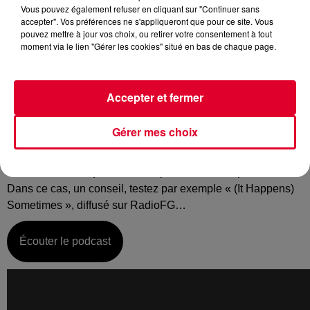
Vous pouvez également refuser en cliquant sur "Continuer sans
accepter". Vos préférences ne s'appliqueront que pour ce site. Vous
pouvez mettre à jour vos choix, ou retirer votre consentement à tout
moment via le lien "Gérer les cookies" situé en bas de chaque page.
Jeudi 28 mars :
La music story du jour c’est celle de Jack Back...
Accepter et fermer
C’est désormais un alias bien assumé par David
Guetta. Jack Back c’est son nouvel espace de liberté, le
Gérer mes choix
pseudo qui lui permet de sortir et de produire des titres plus
clubs, plus underground. Car peut être ne connaissez-vous
de David Guetta que ses titres, pardon ses hits planétaires.
Dans ce cas, un conseil, testez par exemple « (It Happens)
Sometimes », diffusé sur RadioFG…
Écouter le podcast