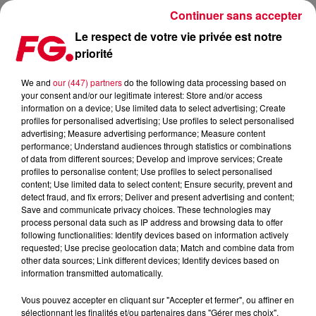
Continuer sans accepter
Le respect de votre vie privée est notre
priorité
LA MUSIC STORY DE LA MATINALE FG : JACK BACK
We and
our (447) partners
do the following data processing based on
your consent and/or our legitimate interest: Store and/or access
Publié : 28 mars 2019 à 10h06 par Christophe HUBERT
information on a device; Use limited data to select advertising; Create
profiles for personalised advertising; Use profiles to select personalised
advertising; Measure advertising performance; Measure content
performance; Understand audiences through statistics or combinations
of data from different sources; Develop and improve services; Create
profiles to personalise content; Use profiles to select personalised
content; Use limited data to select content; Ensure security, prevent and
detect fraud, and fix errors; Deliver and present advertising and content;
Save and communicate privacy choices. These technologies may
process personal data such as IP address and browsing data to offer
following functionalities: Identify devices based on information actively
requested; Use precise geolocation data; Match and combine data from
other data sources; Link different devices; Identify devices based on
information transmitted automatically.
Vous pouvez accepter en cliquant sur "Accepter et fermer", ou affiner en
sélectionnant les finalités et/ou partenaires dans "Gérer mes choix".