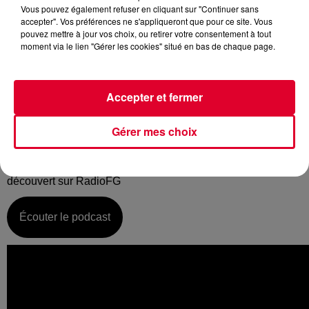
Vous pouvez également refuser en cliquant sur "Continuer sans
accepter". Vos préférences ne s'appliqueront que pour ce site. Vous
pouvez mettre à jour vos choix, ou retirer votre consentement à tout
moment via le lien "Gérer les cookies" situé en bas de chaque page.
Mardi 05 mars :
La music story du jour c’est celle de Disclosure…
Accepter et fermer
Passionné et véritablement passionnant… plongée
aujourd’hui dans l’univers créatif d’un duo anglais
Gérer mes choix
Disclosure. Deux frères et une petite entreprise qui n’a
jamais vraiment connue la crise car dès le début, Disclosure
s’est imposé dans les charts, notamment avec « Latch »
découvert sur RadioFG
Écouter le podcast