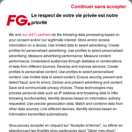
Continuer sans accepter
Le respect de votre vie privée est notre
priorité
LA MUSIC STORY DE LA MATINALE FG : DISCLOSURE
We and
our (447) partners
do the following data processing based on
your consent and/or our legitimate interest: Store and/or access
Publié : 5 mars 2019 à 9h57 par Christophe HUBERT
information on a device; Use limited data to select advertising; Create
profiles for personalised advertising; Use profiles to select personalised
advertising; Measure advertising performance; Measure content
performance; Understand audiences through statistics or combinations
of data from different sources; Develop and improve services; Create
profiles to personalise content; Use profiles to select personalised
content; Use limited data to select content; Ensure security, prevent and
detect fraud, and fix errors; Deliver and present advertising and content;
Save and communicate privacy choices. These technologies may
process personal data such as IP address and browsing data to offer
following functionalities: Identify devices based on information actively
requested; Use precise geolocation data; Match and combine data from
other data sources; Link different devices; Identify devices based on
information transmitted automatically.
Vous pouvez accepter en cliquant sur "Accepter et fermer", ou affiner en
sélectionnant les finalités et/ou partenaires dans "Gérer mes choix".