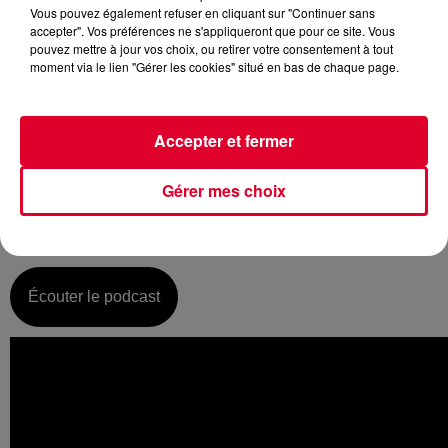
Vous pouvez également refuser en cliquant sur "Continuer sans
accepter". Vos préférences ne s'appliqueront que pour ce site. Vous
pouvez mettre à jour vos choix, ou retirer votre consentement à tout
moment via le lien "Gérer les cookies" situé en bas de chaque page.
Lundi 24 juin :
La music story du jour c’est celle de Crydamoure…
Accepter et fermer
Tout le monde connait aujourd’hui les Daft Punk – dans le
cas contraire merci de consulter un spécialiste ! Mais saviez-
Gérer mes choix
vous qu’à leurs débuts, les deux français avaient chacun
leur label et leurs sons ? Exemple avec Crydamoure, créé
par Guy-Man nous sommes alors en 1997…
Écouter le podcast