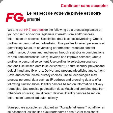
Continuer sans accepter
Le respect de votre vie privée est notre
priorité
LA MUSIC STORY DE LA MATINALE FG : CRYDAMOURE
We and
our (447) partners
do the following data processing based on
your consent and/or our legitimate interest: Store and/or access
Publié : 24 juin 2019 à 9h08 par Christophe HUBERT
information on a device; Use limited data to select advertising; Create
profiles for personalised advertising; Use profiles to select personalised
advertising; Measure advertising performance; Measure content
performance; Understand audiences through statistics or combinations
of data from different sources; Develop and improve services; Create
profiles to personalise content; Use profiles to select personalised
content; Use limited data to select content; Ensure security, prevent and
detect fraud, and fix errors; Deliver and present advertising and content;
Save and communicate privacy choices. These technologies may
process personal data such as IP address and browsing data to offer
following functionalities: Identify devices based on information actively
requested; Use precise geolocation data; Match and combine data from
other data sources; Link different devices; Identify devices based on
information transmitted automatically.
Vous pouvez accepter en cliquant sur "Accepter et fermer", ou affiner en
sélectionnant les finalités et/ou partenaires dans "Gérer mes choix".