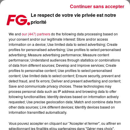
Continuer sans accepter
Le respect de votre vie privée est notre
priorité
LA MUSIC STORY DE LA MATINALE FG : CERRONE
We and
our (447) partners
do the following data processing based on
your consent and/or our legitimate interest: Store and/or access
Publié : 29 mars 2019 à 9h00 par Christophe HUBERT
information on a device; Use limited data to select advertising; Create
profiles for personalised advertising; Use profiles to select personalised
advertising; Measure advertising performance; Measure content
performance; Understand audiences through statistics or combinations
of data from different sources; Develop and improve services; Create
profiles to personalise content; Use profiles to select personalised
content; Use limited data to select content; Ensure security, prevent and
detect fraud, and fix errors; Deliver and present advertising and content;
Save and communicate privacy choices. These technologies may
process personal data such as IP address and browsing data to offer
following functionalities: Identify devices based on information actively
requested; Use precise geolocation data; Match and combine data from
other data sources; Link different devices; Identify devices based on
information transmitted automatically.
Vous pouvez accepter en cliquant sur "Accepter et fermer", ou affiner en
sélectionnant les finalités et/ou partenaires dans "Gérer mes choix".