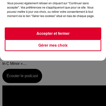
Vous pouvez également refuser en cliquant sur "Continuer sans
accepter". Vos préférences ne s'appliqueront que pour ce site. Vous
pouvez mettre à jour vos choix, ou retirer votre consentement à tout
moment via le lien "Gérer les cookies" situé en bas de chaque page.
Vendredi 29 mars :
La music story du jour c’est celle de Cerrone…
Accepter et fermer
De la chance, beaucoup de détermination et un gros
tempérament… voici quelques ingrédients qui ont permis
Gérer mes choix
l’émergence du roi du disco, j’ai nommé Cerrone. Rajoutez
à cela une mère qui lui offre une batterie à l’âge de 12 ans.
De cet instrument, il inventera un son et un 1er single « Love
In C Minor »…
Écouter le podcast