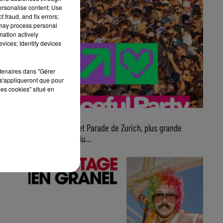
personalise content; Use
 fraud, and fix errors;
 may process personal
mation actively
vices; Identify devices
rtenaires dans "Gérer
s'appliqueront que pour
les cookies" situé en
7 août 2026
Ce samedi, Street Parade de Zurich, plus grande
parade électro du...