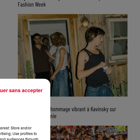
Fashion Week
uer sans accepter
7 août 2026
Parcels rend un hommage vibrant à Kavinsky sur
scène en Californie
erest: Store and/or
tising; Use profiles to
tand audiences through