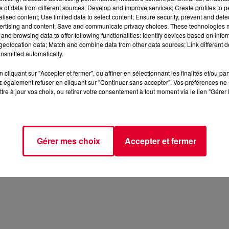
ns of data from different sources; Develop and improve services; Create profiles to 
alised content; Use limited data to select content; Ensure security, prevent and detect
ertising and content; Save and communicate privacy choices. These technologies
and browsing data to offer following functionalities: Identify devices based on infor
eolocation data; Match and combine data from other data sources; Link different de
nsmitted automatically.
cliquant sur "Accepter et fermer", ou affiner en sélectionnant les finalités et/ou pa
 également refuser en cliquant sur "Continuer sans accepter". Vos préférences ne 
tre à jour vos choix, ou retirer votre consentement à tout moment via le lien "Gérer 
Gérer mes choix
Accepter et fermer