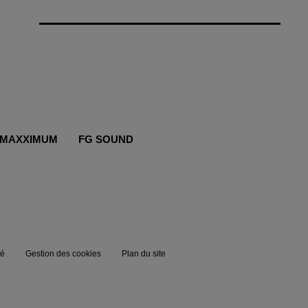
MAXXIMUM
FG SOUND
té
Gestion des cookies
Plan du site