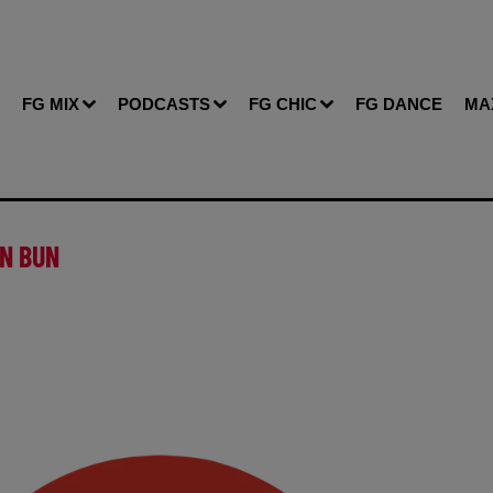
FG MIX
PODCASTS
FG CHIC
FG DANCE
MA
ON BUN