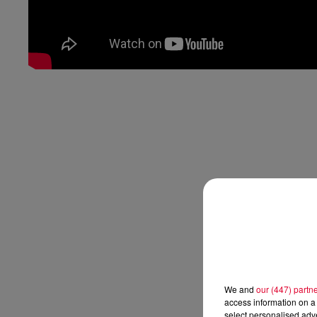
We and
our (447) partn
access information on a 
select personalised ad