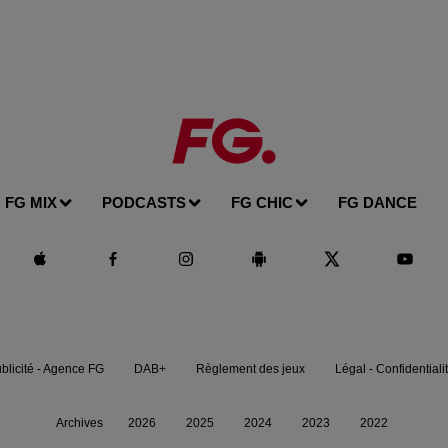
FG MIX
PODCASTS
FG CHIC
FG DANCE
blicité - Agence FG
DAB+
Règlement des jeux
Légal - Confidentiali
Archives
2026
2025
2024
2023
2022