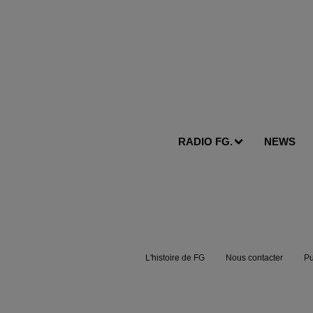
RADIO FG.
NEWS
L'histoire de FG
Nous contacter
Pu