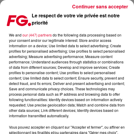
Continuer sans accepter
Le respect de votre vie privée est notre
priorité
LA MUSIC STORY DE LA MATINALE FG : BORIS WAY
We and
our (447) partners
do the following data processing based on
your consent and/or our legitimate interest: Store and/or access
Publié : 10 juillet 2019 à 9h10 par Christophe HUBERT
information on a device; Use limited data to select advertising; Create
profiles for personalised advertising; Use profiles to select personalised
advertising; Measure advertising performance; Measure content
performance; Understand audiences through statistics or combinations
of data from different sources; Develop and improve services; Create
profiles to personalise content; Use profiles to select personalised
content; Use limited data to select content; Ensure security, prevent and
detect fraud, and fix errors; Deliver and present advertising and content;
Save and communicate privacy choices. These technologies may
process personal data such as IP address and browsing data to offer
following functionalities: Identify devices based on information actively
requested; Use precise geolocation data; Match and combine data from
other data sources; Link different devices; Identify devices based on
information transmitted automatically.
Vous pouvez accepter en cliquant sur "Accepter et fermer", ou affiner en
sélectionnant les finalités et/ou partenaires dans "Gérer mes choix".