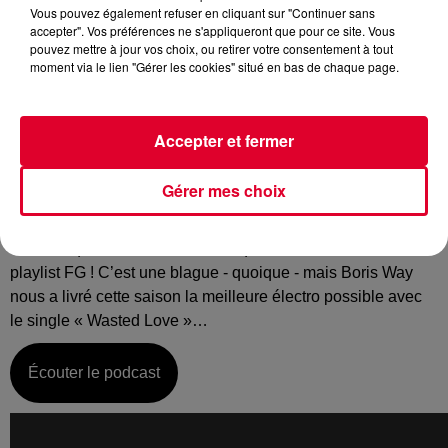
Vous pouvez également refuser en cliquant sur "Continuer sans
accepter". Vos préférences ne s'appliqueront que pour ce site. Vous
pouvez mettre à jour vos choix, ou retirer votre consentement à tout
moment via le lien "Gérer les cookies" situé en bas de chaque page.
Mercredi 10 juillet :
La music story du jour c’est celle de Boris Way…
Accepter et fermer
La période estivale nous amène à découvrir ou redécouvrir
les gros hits de la saison, ces sons que vous emporterez
Gérer mes choix
peut-être avec vous sur la plage ou au bord de la piscine. Il
a comme une carte de résidence… mieux, une carte de
membre qui l’autorise à s’inviter quand il veut dans la
playlist FG ! C’est une blague - quoique - mais Boris Way
nous a livré cette saison la meilleure électro possible avec
le single « Wasted Love »…
Écouter le podcast