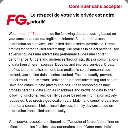
Continuer sans accepter
Le respect de votre vie privée est notre
priorité
LA KULTURE STRASBOURGEOISE
We and
our (447) partners
do the following data processing based on
your consent and/or our legitimate interest: Store and/or access
Publié : 4 février 2018 à 6h00 par La rédaction
information on a device; Use limited data to select advertising; Create
profiles for personalised advertising; Use profiles to select personalised
advertising; Measure advertising performance; Measure content
performance; Understand audiences through statistics or combinations
of data from different sources; Develop and improve services; Create
profiles to personalise content; Use profiles to select personalised
content; Use limited data to select content; Ensure security, prevent and
detect fraud, and fix errors; Deliver and present advertising and content;
Save and communicate privacy choices. These technologies may
process personal data such as IP address and browsing data to offer
following functionalities: Identify devices based on information actively
requested; Use precise geolocation data; Match and combine data from
other data sources; Link different devices; Identify devices based on
information transmitted automatically.
Vous pouvez accepter en cliquant sur "Accepter et fermer", ou affiner en
sélectionnant les finalités et/ou partenaires dans "Gérer mes choix".