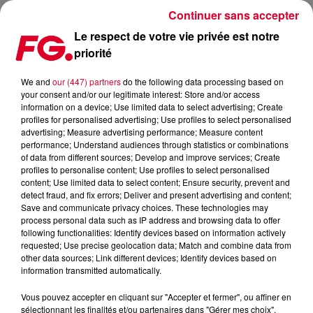
Continuer sans accepter
Le respect de votre vie privée est notre
priorité
LA HOUSE MUSIC DE LA FINE EQUIPE
We and
our (447) partners
do the following data processing based on
your consent and/or our legitimate interest: Store and/or access
Publié : 23 avril 2019 à 9h50 par Christophe HUBERT
information on a device; Use limited data to select advertising; Create
profiles for personalised advertising; Use profiles to select personalised
advertising; Measure advertising performance; Measure content
performance; Understand audiences through statistics or combinations
of data from different sources; Develop and improve services; Create
profiles to personalise content; Use profiles to select personalised
content; Use limited data to select content; Ensure security, prevent and
detect fraud, and fix errors; Deliver and present advertising and content;
Save and communicate privacy choices. These technologies may
process personal data such as IP address and browsing data to offer
following functionalities: Identify devices based on information actively
requested; Use precise geolocation data; Match and combine data from
other data sources; Link different devices; Identify devices based on
information transmitted automatically.
Vous pouvez accepter en cliquant sur "Accepter et fermer", ou affiner en
sélectionnant les finalités et/ou partenaires dans "Gérer mes choix".