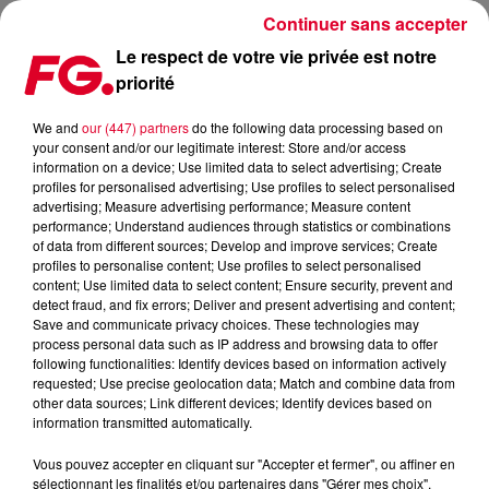
Continuer sans accepter
Le respect de votre vie privée est notre
priorité
LA COLLABORATION GESAFFELSTEIN / PHARRELL WILLIAMS
We and
our (447) partners
do the following data processing based on
your consent and/or our legitimate interest: Store and/or access
Publié : 4 mars 2019 à 11h09 par Christophe HUBERT
information on a device; Use limited data to select advertising; Create
profiles for personalised advertising; Use profiles to select personalised
advertising; Measure advertising performance; Measure content
performance; Understand audiences through statistics or combinations
of data from different sources; Develop and improve services; Create
profiles to personalise content; Use profiles to select personalised
content; Use limited data to select content; Ensure security, prevent and
detect fraud, and fix errors; Deliver and present advertising and content;
Save and communicate privacy choices. These technologies may
process personal data such as IP address and browsing data to offer
following functionalities: Identify devices based on information actively
requested; Use precise geolocation data; Match and combine data from
other data sources; Link different devices; Identify devices based on
information transmitted automatically.
Vous pouvez accepter en cliquant sur "Accepter et fermer", ou affiner en
sélectionnant les finalités et/ou partenaires dans "Gérer mes choix".