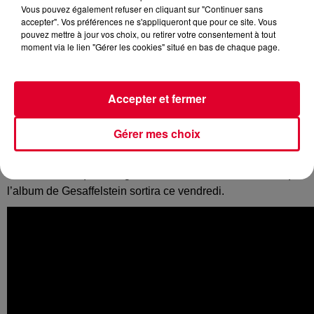
Vous pouvez également refuser en cliquant sur "Continuer sans
accepter". Vos préférences ne s'appliqueront que pour ce site. Vous
pouvez mettre à jour vos choix, ou retirer votre consentement à tout
moment via le lien "Gérer les cookies" situé en bas de chaque page.
C’était de toutes les collaborations annoncées, celle qui
retenait l’attention tant le nom de
Pharrell Williams
est
synonyme de hits planétaires. Le français
Gesaffelstein
a
Accepter et fermer
donc sorti vendredi dernier le single «
Blast Off
», extrait de
son futur album «
Hyperion
»
Gérer mes choix
Une collaboration résolument pop 80s, pas si éloignée de
l’autre gros featuring de l’album de Gesaffelstein,
The
Weeknd
avec qui il a signé «
Lost In The Fire
». Notez que
l’album de Gesaffelstein sortira ce vendredi.