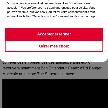
Vous pouvez également refuser en cliquant sur "Continuer sans
accepter". Vos préférences ne s'appliqueront que pour ce site. Vous
pouvez mettre à jour vos choix, ou retirer votre consentement à tout
moment via le lien "Gérer les cookies" situé en bas de chaque page.
Le MaMA Festival fête ses 10 ans, 10 ans de rencontres et
d’échanges plongés au cœur des musiques actuelles, du
mercredi 16 au vendredi 18 octobre.
Accepter et fermer
Pour cette nouvelle édition, l’évènement envahira de
nouveaux les quartiers de Montmartre et de Pigalle, dans le
Gérer mes choix
ème
18
arrondissement de la capitale.
Au programme, 3 jours de fête avec plus de 100 concerts et
conférences en présences des artistes. Parmi eux on
retrouvera notamment Bon Entendeur, Feadz d’Ed Banger,
Molecule ou encore The Supermen Lovers.