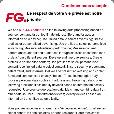
Continuer sans accepter
Le respect de votre vie privée est notre
priorité
LA 10 ÈME ÉDITION DU MAMA FESTIVAL
We and
our (447) partners
do the following data processing based on
your consent and/or our legitimate interest: Store and/or access
Publié : 15 octobre 2019 à 12h33 par Jean-Baptiste Blandin
information on a device; Use limited data to select advertising; Create
profiles for personalised advertising; Use profiles to select personalised
advertising; Measure advertising performance; Measure content
performance; Understand audiences through statistics or combinations
of data from different sources; Develop and improve services; Create
profiles to personalise content; Use profiles to select personalised
content; Use limited data to select content; Ensure security, prevent and
detect fraud, and fix errors; Deliver and present advertising and content;
Save and communicate privacy choices. These technologies may
process personal data such as IP address and browsing data to offer
following functionalities: Identify devices based on information actively
requested; Use precise geolocation data; Match and combine data from
other data sources; Link different devices; Identify devices based on
information transmitted automatically.
Vous pouvez accepter en cliquant sur "Accepter et fermer", ou affiner en
sélectionnant les finalités et/ou partenaires dans "Gérer mes choix".