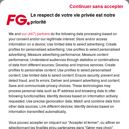
Continuer sans accepter
Le respect de votre vie privée est notre
priorité
L'INTERVIEW DE CARLA BRUNI SUR RADIOFG !
We and
our (447) partners
do the following data processing based on
your consent and/or our legitimate interest: Store and/or access
Publié : 17 octobre 2017 à 13h50 par La rédaction
information on a device; Use limited data to select advertising; Create
profiles for personalised advertising; Use profiles to select personalised
advertising; Measure advertising performance; Measure content
performance; Understand audiences through statistics or combinations
of data from different sources; Develop and improve services; Create
profiles to personalise content; Use profiles to select personalised
content; Use limited data to select content; Ensure security, prevent and
detect fraud, and fix errors; Deliver and present advertising and content;
Save and communicate privacy choices. These technologies may
process personal data such as IP address and browsing data to offer
following functionalities: Identify devices based on information actively
requested; Use precise geolocation data; Match and combine data from
other data sources; Link different devices; Identify devices based on
information transmitted automatically.
Vous pouvez accepter en cliquant sur "Accepter et fermer", ou affiner en
sélectionnant les finalités et/ou partenaires dans "Gérer mes choix".