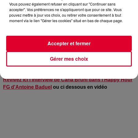
Vous pouvez également refuser en cliquant sur "Continuer sans
accepter". Vos préférences ne s'appliqueront que pour ce site. Vous
pouvez mettre à jour vos choix, ou retirer votre consentement à tout
moment via le lien "Gérer les cookies" situé en bas de chaque page.
Elle brouille les cartes,
Carla Bruni
avec son nouvel album
! Baptisé « French Touch », elle chante pourtant en
anglais…
Accepter et fermer
La chanteuse franco-italienne reprend plus exactement de
grands hits signés Depeche Mode, The Clash ou les Rolling
Gérer mes choix
Stone… Et le résultat sonne comme une évidence.
Revivez ici l'interview de Carla Bruni dans l'Happy Hour
FG d'Antoine Baduel
ou ci dessous en vidéo