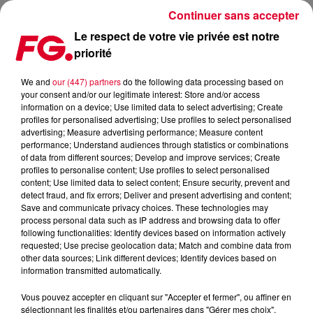
Continuer sans accepter
Le respect de votre vie privée est notre
priorité
L'ESCAPE GAME AUTOUR DE MONTMARTRE
We and
our (447) partners
do the following data processing based on
your consent and/or our legitimate interest: Store and/or access
Publié : 18 avril 2019 à 17h10 par Julien Claude Penegry
information on a device; Use limited data to select advertising; Create
profiles for personalised advertising; Use profiles to select personalised
advertising; Measure advertising performance; Measure content
Paris vit et vous entraîne dans ses
performance; Understand audiences through statistics or combinations
of data from different sources; Develop and improve services; Create
mystères grâce un escape game
profiles to personalise content; Use profiles to select personalised
outdoor.
content; Use limited data to select content; Ensure security, prevent and
detect fraud, and fix errors; Deliver and present advertising and content;
Save and communicate privacy choices. These technologies may
process personal data such as IP address and browsing data to offer
following functionalities: Identify devices based on information actively
requested; Use precise geolocation data; Match and combine data from
other data sources; Link different devices; Identify devices based on
information transmitted automatically.
Vous pouvez accepter en cliquant sur "Accepter et fermer", ou affiner en
sélectionnant les finalités et/ou partenaires dans "Gérer mes choix".