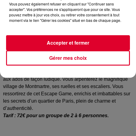
Vous pouvez également refuser en cliquant sur "Continuer sans
accepter". Vos préférences ne s'appliqueront que pour ce site. Vous
pouvez mettre à jour vos choix, ou retirer votre consentement à tout
moment via le lien "Gérer les cookies" situé en bas de chaque page.
Accepter et fermer
Gérer mes choix
Situé en outdoor, l'escape game,
Les Mystères de
Montmartre
a pour but de faire découvrir Montmartre, son
esprit campagne, ses secrets, ses mystères aux enfants et
aux ados de façon ludique. Vous arpenterez le magnifique
village de Montmartre, ses ruelles et ses escaliers. Vous
ressortirez de cet Escape Game, enrichis et imbattables sur
les secrets d’un quartier de Paris, plein de charme et
d’authenticité.
Tarif : 72€ pour un groupe de 2 à 6 personnes.