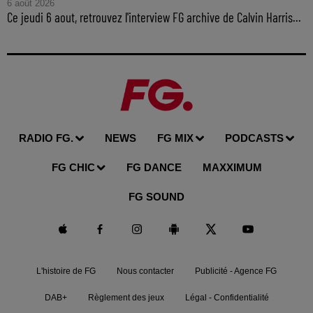
6 août 2026
Ce jeudi 6 aout, retrouvez l'interview FG archive de Calvin Harris...
RADIO FG.
NEWS
FG MIX
PODCASTS
FG CHIC
FG DANCE
MAXXIMUM
FG SOUND
L'histoire de FG
Nous contacter
Publicité - Agence FG
DAB+
Règlement des jeux
Légal - Confidentialité