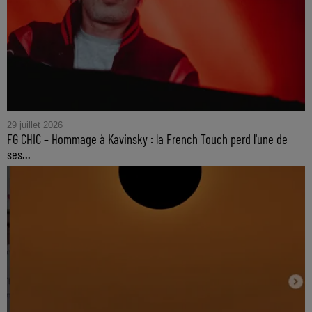
29 juillet 2026
FG CHIC – Hommage à Kavinsky : la French Touch perd l'une de
ses...