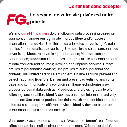
Continuer sans accepter
Le respect de votre vie privée est notre
priorité
KYGO SURPREND AVEC LE MAGNIFIQUE GONE ARE THE DAYS
We and
our (447) partners
do the following data processing based on
your consent and/or our legitimate interest: Store and/or access
Publié : 19 avril 2021 à 5h40 par Antony Harari
information on a device; Use limited data to select advertising; Create
profiles for personalised advertising; Use profiles to select personalised
advertising; Measure advertising performance; Measure content
performance; Understand audiences through statistics or combinations
of data from different sources; Develop and improve services; Create
profiles to personalise content; Use profiles to select personalised
content; Use limited data to select content; Ensure security, prevent and
detect fraud, and fix errors; Deliver and present advertising and content;
Save and communicate privacy choices. These technologies may
process personal data such as IP address and browsing data to offer
following functionalities: Identify devices based on information actively
requested; Use precise geolocation data; Match and combine data from
other data sources; Link different devices; Identify devices based on
information transmitted automatically.
Vous pouvez accepter en cliquant sur "Accepter et fermer", ou affiner en
sélectionnant les finalités et/ou partenaires dans "Gérer mes choix".