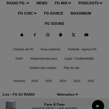
RADIO FG.
NEWS
FG MIX
PODCASTS
FG CHIC
FG DANCE
MAXXIMUM
FG SOUND
L'histoire de FG
Nous contacter
Publicité - Agence FG
DAB+
Règlement des jeux
Légal - Confidentialité
Gestion des cookies
Plan du site
Archives
2026
2025
2024
2023
2022
Live :
FG DJ RADIO
Webradios
Face À Face
RIVAGE FEAT LUKE ANGER