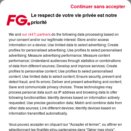
Continuer sans accepter
Le respect de votre vie privée est notre
priorité
KYGO DÉVOILE 'LIKE IT IS' AVEC ZARA LARSSON ET TYGA
We and
our (447) partners
do the following data processing based on
your consent and/or our legitimate interest: Store and/or access
Publié : 30 mars 2020 à 7h30 par Antony Harari
information on a device; Use limited data to select advertising; Create
profiles for personalised advertising; Use profiles to select personalised
advertising; Measure advertising performance; Measure content
performance; Understand audiences through statistics or combinations
of data from different sources; Develop and improve services; Create
profiles to personalise content; Use profiles to select personalised
content; Use limited data to select content; Ensure security, prevent and
detect fraud, and fix errors; Deliver and present advertising and content;
Save and communicate privacy choices. These technologies may
process personal data such as IP address and browsing data to offer
following functionalities: Identify devices based on information actively
requested; Use precise geolocation data; Match and combine data from
other data sources; Link different devices; Identify devices based on
information transmitted automatically.
Vous pouvez accepter en cliquant sur "Accepter et fermer", ou affiner en
sélectionnant les finalités et/ou partenaires dans "Gérer mes choix".