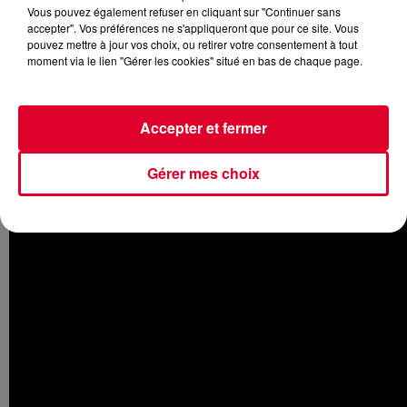
Vous pouvez également refuser en cliquant sur "Continuer sans
accepter". Vos préférences ne s'appliqueront que pour ce site. Vous
pouvez mettre à jour vos choix, ou retirer votre consentement à tout
moment via le lien "Gérer les cookies" situé en bas de chaque page.
La semaine dernière, le DJ norvégien avait annoncé avoir
fini
son troisième album
Golden Hour.
En attendant de
connaître la date de sortie de ce nouvel opus,
Kygo a
Accepter et fermer
dévoilé le premier extrait
intitulé
Like it is
. On y retrouve les
sonorités très Tropical House du producteur
au côté de la
Gérer mes choix
chanteuse Zara Larsson et du célèbre rappeur Tyga
.
Découvrez le nouveau Kygo -
Like it is
: