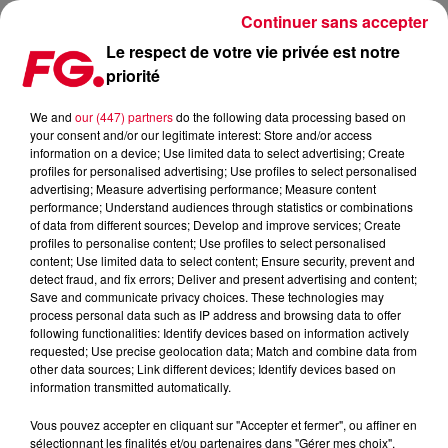
Continuer sans accepter
Le respect de votre vie privée est notre
priorité
KUNGS : ET MAINTENANT L’OLYMPIA !
We and
our (447) partners
do the following data processing based on
your consent and/or our legitimate interest: Store and/or access
Publié : 25 janvier 2017 à 9h23 par La rédaction
information on a device; Use limited data to select advertising; Create
profiles for personalised advertising; Use profiles to select personalised
advertising; Measure advertising performance; Measure content
performance; Understand audiences through statistics or combinations
of data from different sources; Develop and improve services; Create
profiles to personalise content; Use profiles to select personalised
content; Use limited data to select content; Ensure security, prevent and
detect fraud, and fix errors; Deliver and present advertising and content;
Save and communicate privacy choices. These technologies may
process personal data such as IP address and browsing data to offer
following functionalities: Identify devices based on information actively
requested; Use precise geolocation data; Match and combine data from
other data sources; Link different devices; Identify devices based on
information transmitted automatically.
Vous pouvez accepter en cliquant sur "Accepter et fermer", ou affiner en
sélectionnant les finalités et/ou partenaires dans "Gérer mes choix".