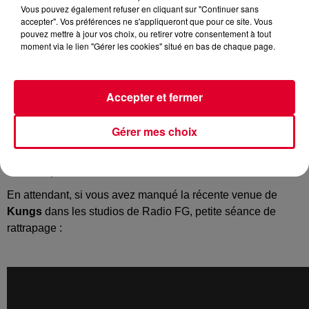
Vous pouvez également refuser en cliquant sur "Continuer sans
accepter". Vos préférences ne s'appliqueront que pour ce site. Vous
pouvez mettre à jour vos choix, ou retirer votre consentement à tout
moment via le lien "Gérer les cookies" situé en bas de chaque page.
Depuis le carton de
This Girl
, le jeune producteur français
ne redescend toujours pas de son nuage. Son album
Layers
marche bien et il fait même partie des trois nominés aux
Accepter et fermer
Victoires de la Musique dans la catégorie Album de
musiques électroniques. Et on apprend désormais que
Gérer mes choix
Kungs
se produira le 15 mai prochain sur la scène
mythique de l’Olympia !
Sachez que la billetterie ouvrira le 13 février sur
ce lien
.
En attendant, si vous avez manqué la récente venue de
Kungs
dans les studios de Radio FG, petite séance de
rattrapage :