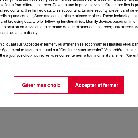
ns of data from different sources; Develop and improve services; Create profiles to 
alised content; Use limited data to select content; Ensure security, prevent and detect
ertising and content; Save and communicate privacy choices. These technologies
and browsing data to offer following functionalities: Identify devices based on infor
eolocation data; Match and combine data from other data sources; Link different de
nsmitted automatically.
cliquant sur "Accepter et fermer", ou affiner en sélectionnant les finalités et/ou pa
 également refuser en cliquant sur "Continuer sans accepter". Vos préférences ne 
tre à jour vos choix, ou retirer votre consentement à tout moment via le lien "Gérer 
Gérer mes choix
Accepter et fermer