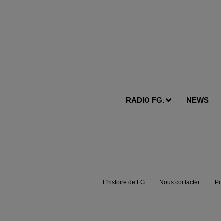
RADIO FG.
NEWS
L'histoire de FG
Nous contacter
Pu