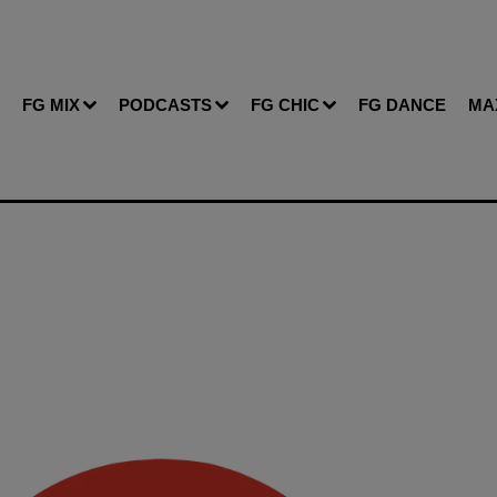
FG MIX
PODCASTS
FG CHIC
FG DANCE
MA