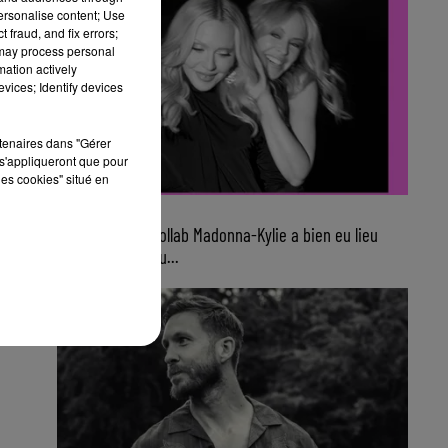
personalise content; Use
 fraud, and fix errors;
 may process personal
mation actively
vices; Identify devices
rtenaires dans "Gérer
s'appliqueront que pour
les cookies" situé en
8h07
Finalement, la collab Madonna-Kylie a bien eu lieu
avec ce nouveau...