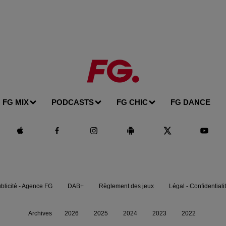
FG MIX
PODCASTS
FG CHIC
FG DANCE
blicité - Agence FG
DAB+
Règlement des jeux
Légal - Confidentiali
Archives
2026
2025
2024
2023
2022