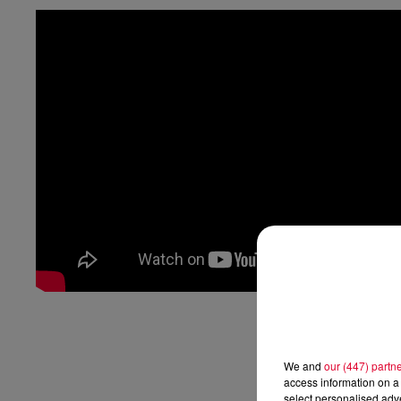
We and
our (447) partn
access information on a 
select personalised ad