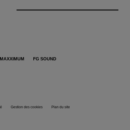
MAXXIMUM
FG SOUND
té
Gestion des cookies
Plan du site