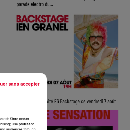
parade électro du...
uer sans accepter
10h00
Julien Granel, invité FG Backstage ce vendredi 7 août
erest: Store and/or
tising; Use profiles to
tand audiences through